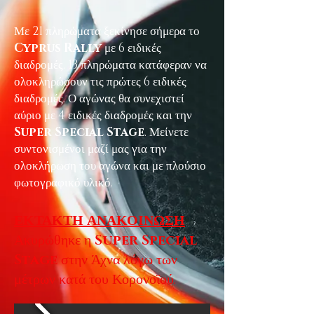
Με 21 πληρώματα ξεκίνησε σήμερα το
Cyprus Rally
με 6 ειδικές
διαδρομές. 13 πληρώματα κατάφεραν να
ολοκληρώσουν τις πρώτες 6 ειδικές
διαδρομές. Ο αγώνας θα συνεχιστεί
αύριο με 4 ειδικές διαδρομές και την
Super Special Stage
. Μείνετε
συντονισμένοι μαζί μας για την
ολοκλήρωση του αγώνα και με πλούσιο
φωτογραφικό υλικό.
ΕΚΤΑΚΤΗ ΑΝΑΚΟΙΝΩΣΗ
Ακυρώθηκε η
Super Special
Stage
στην Άχνα λόγω των
μέτρων κατά του Κορονοϊού.