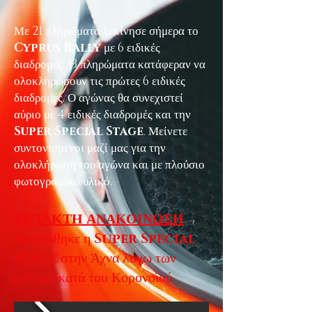
Με 21 πληρώματα ξεκίνησε σήμερα το
Cyprus Rally
με 6 ειδικές
διαδρομές. 13 πληρώματα κατάφεραν να
ολοκληρώσουν τις πρώτες 6 ειδικές
διαδρομές. Ο αγώνας θα συνεχιστεί
αύριο με 4 ειδικές διαδρομές και την
Super Special Stage
. Μείνετε
συντονισμένοι μαζί μας για την
ολοκλήρωση του αγώνα και με πλούσιο
φωτογραφικό υλικό.
ΕΚΤΑΚΤΗ ΑΝΑΚΟΙΝΩΣΗ
Ακυρώθηκε η
Super Special
Stage
στην Άχνα λόγω των
μέτρων κατά του Κορονοϊού.