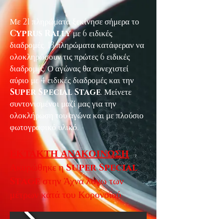
Με 21 πληρώματα ξεκίνησε σήμερα το
Cyprus Rally
με 6 ειδικές
διαδρομές. 13 πληρώματα κατάφεραν να
ολοκληρώσουν τις πρώτες 6 ειδικές
διαδρομές. Ο αγώνας θα συνεχιστεί
αύριο με 4 ειδικές διαδρομές και την
Super Special Stage
. Μείνετε
συντονισμένοι μαζί μας για την
ολοκλήρωση του αγώνα και με πλούσιο
φωτογραφικό υλικό.
ΕΚΤΑΚΤΗ ΑΝΑΚΟΙΝΩΣΗ
Ακυρώθηκε η
Super Special
Stage
στην Άχνα λόγω των
μέτρων κατά του Κορονοϊού.