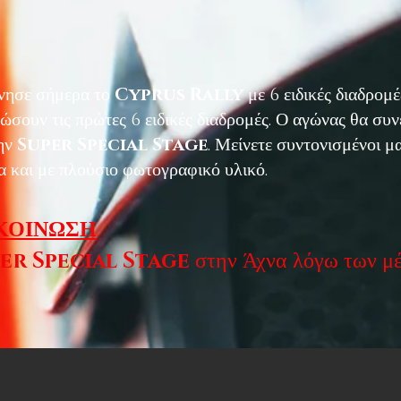
νησε σήμερα το
Cyprus Rally
με 6 ειδικές διαδρομ
σουν τις πρώτες 6 ειδικές διαδρομές. Ο αγώνας θα συνε
ην
Super Special Stage
. Μείνετε συντονισμένοι μα
 και με πλούσιο φωτογραφικό υλικό.
ΚΟΙΝΩΣΗ
er Special Stage
στην Άχνα λόγω των μ