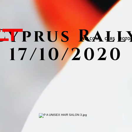
Cyprus Rall
WELCOME
CARS
MOTOR
17/10/2020