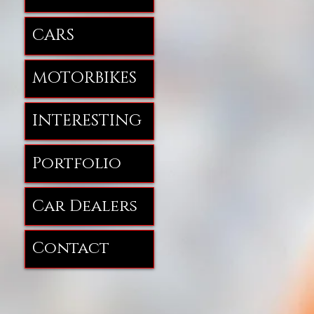
CARS
MOTORBIKES
INTERESTING
Portfolio
Car Dealers
Contact