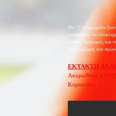
Με 21 πληρώματα ξεκί
κατάφεραν να ολοκληρώ
ειδικές διαδρομές και τ
ολοκλήρωση του αγώνα
ΕΚΤΑΚΤΗ ΑΝΑ
Ακυρώθηκε η
Sup
Κορονοϊού.