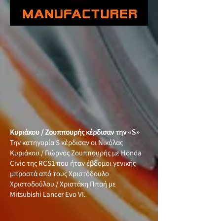
Κυριάκου / Ζουππουρής κέρδισαν την
«S»
Την κατηγορία S κέρδισαν οι Νικόλας
Κυριάκου / Γιώργος Ζουππουρής με Honda
Civic της RCS1 που ήταν έβδομοι γενικής
μπροστά από τους Χριστόδουλο
Χριστοδούλου / Χριστάκη Ππαή με
Mitsubishi Lancer Evo VI.