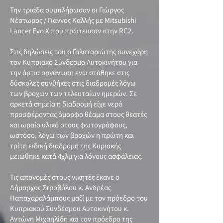
Την τριάδα συμπλήρωσαν οι Γιώργος
Νέστωρος / Γιάννος Καλλής με Mitsubishi
Lancer Evo X που πρώτευσαν στην RC2.
Στις δηλώσεις του ο Γαλαταριώτης συνεχάρη
τον Κυπριακό Σύνδεσμο Αυτοκινήτου για
την άρτια οργάνωση ενώ στάθηκε στις
δύσκολες συνθήκες στις διαδρομές λόγω
των βροχών των τελευταίων ημερών. Σε
αρκετά σημεία η διαδρομή είχε νερό
προσφέροντας όμορφο θέαμα στους θεατές
και ωραίο υλικό στους φωτογράφους,
ωστόσο, λόγω των βροχών η πρώτη και
τρίτη ειδική διαδρομή της Κυριακής
μειώθηκε κατά 4χλμ για λόγους ασφάλειας.
Τις απονομές στους νικητές έκανε ο
Δήμαρχος Στροβόλου κ. Ανδρέας
Παπαχαραλάμπους μαζί με τον πρόεδρο του
Κυπριακού Συνδέσμου Αυτοκινήτου κ.
Αντώνη Μιχαηλίδη και τον πρόεδρο της