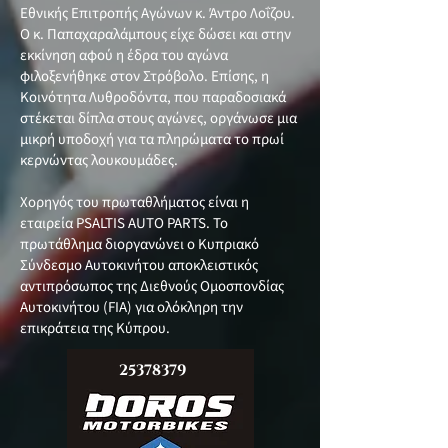
Εθνικής Επιτροπής Αγώνων κ. Άντρο Λοΐζου.
Ο κ. Παπαχαραλάμπους είχε δώσει και στην
εκκίνηση αφού η έδρα του αγώνα
φιλοξενήθηκε στον Στρόβολο. Επίσης, η
Κοινότητα Λυθροδόντα, που παραδοσιακά
στέκεται δίπλα στους αγώνες, οργάνωσε μια
μικρή υποδοχή για τα πληρώματα το πρωί
κερνώντας λουκουμάδες.
Χορηγός του πρωταθλήματος είναι η
εταιρεία PSALTIS AUTO PARTS. Το
πρωτάθλημα διοργανώνει ο Κυπριακό
Σύνδεσμο Αυτοκινήτου αποκλειστικός
αντιπρόσωπος της Διεθνούς Ομοσπονδίας
Αυτοκινήτου (FIA) για ολόκληρη την
επικράτεια της Κύπρου.
25378379