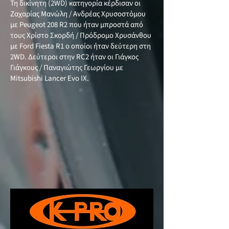
Τη δικίνητη (2WD) κατηγορία κέρδισαν οι
Ζαχαρίας Μανώλη / Ανδρέας Χρυσοστόμου
με Peugeot 208 R2 που ήταν μπροστά από
τους Χρίστο Σκορδή / Πρόδρομο Χρυσάνθου
με Ford Fiesta R1 ο οποίοι ήταν δεύτερη στη
2WD. Δεύτεροι στην RC2 ήταν οι Γιάγκος
Γιάγκους / Παναγιώτης Γεωργίου με
Mitsubishi Lancer Evo ΙX.