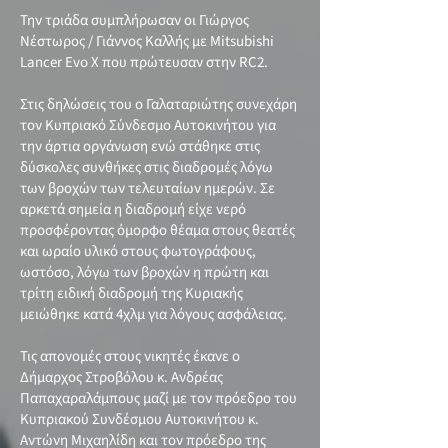
Την τριάδα συμπλήρωσαν οι Γιώργος
Νέστωρος / Γιάννος Καλλής με Mitsubishi
Lancer Evo X που πρώτευσαν στην RC2.
Στις δηλώσεις του ο Γαλαταριώτης συνεχάρη
τον Κυπριακό Σύνδεσμο Αυτοκινήτου για
την άρτια οργάνωση ενώ στάθηκε στις
δύσκολες συνθήκες στις διαδρομές λόγω
των βροχών των τελευταίων ημερών. Σε
αρκετά σημεία η διαδρομή είχε νερό
προσφέροντας όμορφο θέαμα στους θεατές
και ωραίο υλικό στους φωτογράφους,
ωστόσο, λόγω των βροχών η πρώτη και
τρίτη ειδική διαδρομή της Κυριακής
μειώθηκε κατά 4χλμ για λόγους ασφάλειας.
Τις απονομές στους νικητές έκανε ο
Δήμαρχος Στροβόλου κ. Ανδρέας
Παπαχαραλάμπους μαζί με τον πρόεδρο του
Κυπριακού Συνδέσμου Αυτοκινήτου κ.
Αντώνη Μιχαηλίδη και τον πρόεδρο της