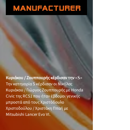
Κυριάκου / Ζουππουρής κέρδισαν την
«S»
Την κατηγορία S κέρδισαν οι Νικόλας
Κυριάκου / Γιώργος Ζουππουρής με Honda
Civic της RCS1 που ήταν έβδομοι γενικής
μπροστά από τους Χριστόδουλο
Χριστοδούλου / Χριστάκη Ππαή με
Mitsubishi Lancer Evo VI.