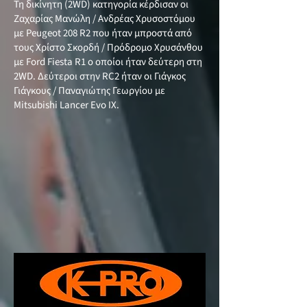
Τη δικίνητη (2WD) κατηγορία κέρδισαν οι
Ζαχαρίας Μανώλη / Ανδρέας Χρυσοστόμου
με Peugeot 208 R2 που ήταν μπροστά από
τους Χρίστο Σκορδή / Πρόδρομο Χρυσάνθου
με Ford Fiesta R1 ο οποίοι ήταν δεύτερη στη
2WD. Δεύτεροι στην RC2 ήταν οι Γιάγκος
Γιάγκους / Παναγιώτης Γεωργίου με
Mitsubishi Lancer Evo ΙX.