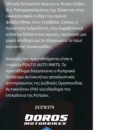
Εθνικής Επιτροπής Αγώνων κ. Άντρο Λοΐζου.
Ο κ. Παπαχαραλάμπους είχε δώσει και στην
εκκίνηση αφού η έδρα του αγώνα
φιλοξενήθηκε στον Στρόβολο. Επίσης, η
Κοινότητα Λυθροδόντα, που παραδοσιακά
στέκεται δίπλα στους αγώνες, οργάνωσε μια
μικρή υποδοχή για τα πληρώματα το πρωί
κερνώντας λουκουμάδες.
Χορηγός του πρωταθλήματος είναι η
εταιρεία PSALTIS AUTO PARTS. Το
πρωτάθλημα διοργανώνει ο Κυπριακό
Σύνδεσμο Αυτοκινήτου αποκλειστικός
αντιπρόσωπος της Διεθνούς Ομοσπονδίας
Αυτοκινήτου (FIA) για ολόκληρη την
επικράτεια της Κύπρου.
25378379