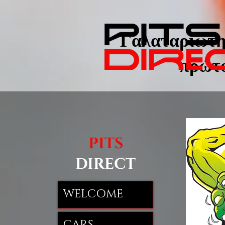
Γαλαταριώτης
πρώτο
PITS
DIRECT
WELCOME
CARS