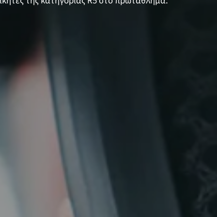
 νικητές της κατηγορίας R5 στο πρωτάθλημα.