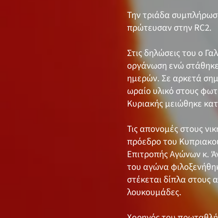
Την τριάδα συμπλήρωσαν
πρώτευσαν στην RC2.
Στις δηλώσεις του ο Γ
οργάνωση ενώ στάθηκε 
ημερών. Σε αρκετά σημ
ωραίο υλικό στους φωτ
Κυριακής μειώθηκε κατ
Τις απονομές στους νι
πρόεδρο του Κυπριακού
Επιτροπής Αγώνων κ. Ά
του αγώνα φιλοξενήθηκ
στέκεται δίπλα στους 
λουκουμάδες.
Χορηγός του πρωταθλήμ