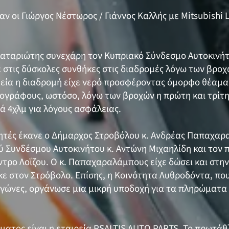
 οι Γιώργος Νέστωρος / Γιάννος Καλλής με Mitsubishi 
αλαταριώτης συνεχάρη τον Κυπριακό Σύνδεσμο Αυτοκινήτ
στις δύσκολες συνθήκες στις διαδρομές λόγω των βρο
εία η διαδρομή είχε νερό προσφέροντας όμορφο θέαμα 
ογράφους, ωστόσο, λόγω των βροχών η πρώτη και τρίτη 
ά 4χλμ για λόγους ασφάλειας.
κητές έκανε ο Δήμαρχος Στροβόλου κ. Ανδρέας Παπαχαρ
 Συνδέσμου Αυτοκινήτου κ. Αντώνη Μιχαηλίδη και τον 
ντρο Λοΐζου. Ο κ. Παπαχαραλάμπους είχε δώσει και στη
ε στον Στρόβολο. Επίσης, η Κοινότητα Λυθροδόντα, π
αγώνες, οργάνωσε μια μικρή υποδοχή για τα πληρώματα
ατος είναι η εταιρεία PSALTIS AUTO PARTS. Το πρωτάθ