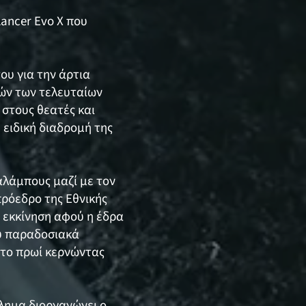
Lancer Evo X που
ου για την άρτια
χών των τελευταίων
στους θεατές και
ειδική διαδρομή της
αλάμπους μαζί με τον
πρόεδρο της Εθνικής
ν εκκίνηση αφού η έδρα
ου παραδοσιακά
 το πρωί κερνώντας
λημα διοργανώνει ο