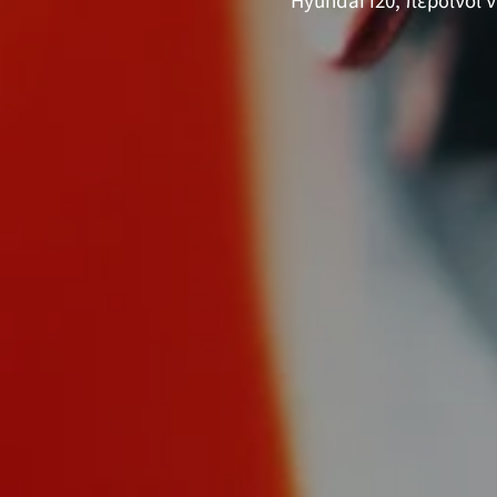
Hyundai i20, περσινοί