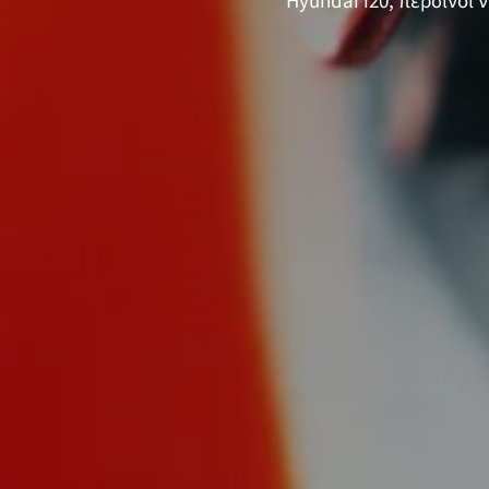
Hyundai i20, περσινοί