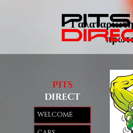
Γαλαταριώτης
πρώτο
PITS
DIRECT
WELCOME
CARS