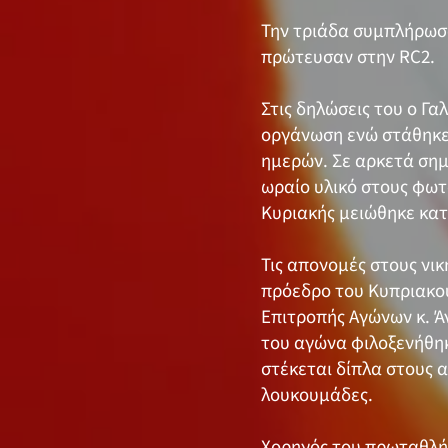
Την τριάδα συμπλήρωσαν
πρώτευσαν στην RC2.
Στις δηλώσεις του ο Γ
οργάνωση ενώ στάθηκε 
ημερών. Σε αρκετά σημ
ωραίο υλικό στους φωτ
Κυριακής μειώθηκε κατ
Τις απονομές στους νι
πρόεδρο του Κυπριακού
Επιτροπής Αγώνων κ. Ά
του αγώνα φιλοξενήθηκ
στέκεται δίπλα στους 
λουκουμάδες.
Χορηγός του πρωταθλήμ