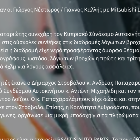
 οι Γιώργος Νέστωρος / Γιάννος Καλλής με Mitsubishi 
αλαταριώτης συνεχάρη τον Κυπριακό Σύνδεσμο Αυτοκινήτ
στις δύσκολες συνθήκες στις διαδρομές λόγω των βρο
εία η διαδρομή είχε νερό προσφέροντας όμορφο θέαμα 
ογράφους, ωστόσο, λόγω των βροχών η πρώτη και τρίτη 
ά 4χλμ για λόγους ασφάλειας.
κητές έκανε ο Δήμαρχος Στροβόλου κ. Ανδρέας Παπαχαρ
 Συνδέσμου Αυτοκινήτου κ. Αντώνη Μιχαηλίδη και τον 
ντρο Λοΐζου. Ο κ. Παπαχαραλάμπους είχε δώσει και στη
ε στον Στρόβολο. Επίσης, η Κοινότητα Λυθροδόντα, π
αγώνες, οργάνωσε μια μικρή υποδοχή για τα πληρώματα
ατος είναι η εταιρεία PSALTIS AUTO PARTS. Το πρωτάθ