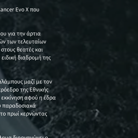
Lancer Evo X που
ου για την άρτια
χών των τελευταίων
στους θεατές και
ειδική διαδρομή της
αλάμπους μαζί με τον
πρόεδρο της Εθνικής
ν εκκίνηση αφού η έδρα
ου παραδοσιακά
 το πρωί κερνώντας
λημα διοργανώνει ο