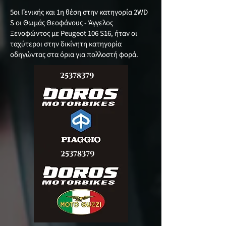
5οι Γενικής και 1η θέση στην κατηγορία 2WD
S οι Θωμάς Θεοφάνους - Άγγελος
Ξενοφώντος με Peugeot 106 S16, ήταν οι
ταχύτεροι στην δικίνητη κατηγορία
οδηγώντας στα όρια για πολλοστή φορά.
25378379
25378379