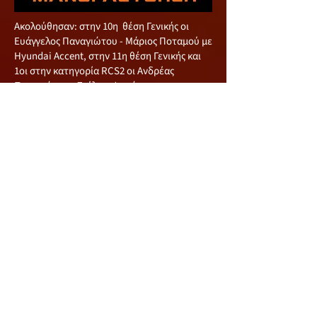
Ακολούθησαν: στην 10η θέση Γενικής οι
Ευάγγελος Παναγιώτου - Μάριος Ποταμού με
Hyundai Accent, στην 11η θέση Γενικής και
1οι στην κατηγορία RCS2 οι Ανδρέας
Παναγιώτου - Στέλιος Φινιώτης με
Mitsubishi Evo 7, στην 12η θέση Γενικής και
2οι στην κατηγορία RC5 οι Σωτήρης
Πετρακίδης-Μιχάλης Χαριλάου με Ford
Fiesta, στην 13η θέση Γενικής και 1οι στην
κατηγορία RCT1 οι Φώτης Ιωάννου-
Παναγιώτης Ηρακλέους με Suzuki Vitara V6,
στην 14η θέση Γενικής ως Μεικτό πλήρωμα,
οι Ευάγγελος Ρούσος - Πέτρος Πίττας με
Mitsubishi Evo 3 και στην 15η θέση Γενικής οι
Novice Χάρης Μαμαντόπουλος - Ανδρέας
Τσιέλεπος με Ford Fiesta.
Να αναφέρουμε ότι από τον αγώνα
αποχώρησαν οι Άκης Έλληνας-Γιώργος
Πουγιούκκας με Ford Fiesta, οι Νίκος