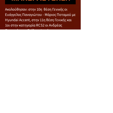
Ακολούθησαν: στην 10η θέση Γενικής οι
Ευάγγελος Παναγιώτου - Μάριος Ποταμού με
Hyundai Accent, στην 11η θέση Γενικής και
1οι στην κατηγορία RCS2 οι Ανδρέας
Παναγιώτου - Στέλιος Φινιώτης με
Mitsubishi Evo 7, στην 12η θέση Γενικής και
2οι στην κατηγορία RC5 οι Σωτήρης
Πετρακίδης-Μιχάλης Χαριλάου με Ford
Fiesta, στην 13η θέση Γενικής και 1οι στην
κατηγορία RCT1 οι Φώτης Ιωάννου-
Παναγιώτης Ηρακλέους με Suzuki Vitara V6,
στην 14η θέση Γενικής ως Μεικτό πλήρωμα,
οι Ευάγγελος Ρούσος - Πέτρος Πίττας με
Mitsubishi Evo 3 και στην 15η θέση Γενικής οι
Novice Χάρης Μαμαντόπουλος - Ανδρέας
Τσιέλεπος με Ford Fiesta.
Να αναφέρουμε ότι από τον αγώνα
αποχώρησαν οι Άκης Έλληνας-Γιώργος
Πουγιούκκας με Ford Fiesta, οι Νίκος