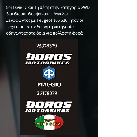
5οι Γενικής και 1η θέση στην κατηγορία 2WD
S οι Θωμάς Θεοφάνους - Άγγελος
Ξενοφώντος με Peugeot 106 S16, ήταν οι
ταχύτεροι στην δικίνητη κατηγορία
οδηγώντας στα όρια για πολλοστή φορά.
25378379
25378379