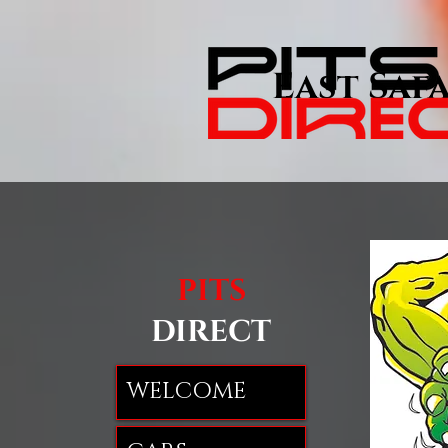
East Safa
PITS
DIRECT
WELCOME