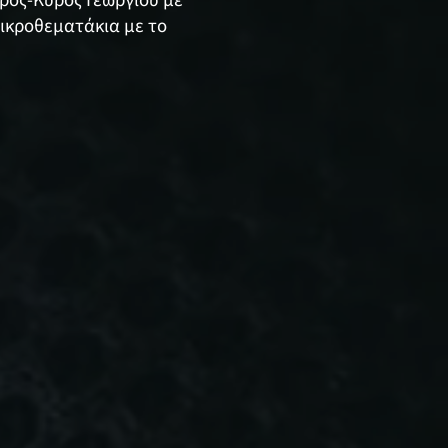
ερος-Κύρος Γεωργίου με
 μικροθεματάκια με το