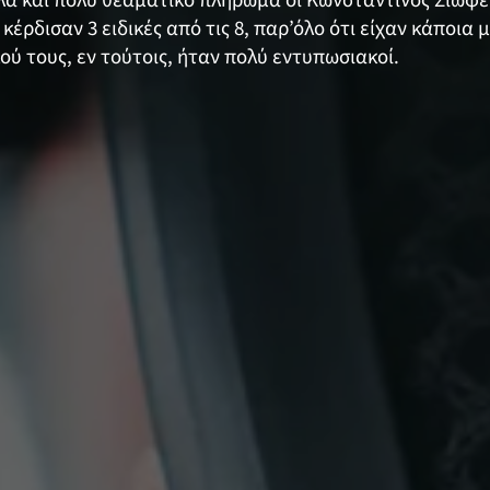
αλλά και πολύ θεαματικό πλήρωμα οι Κωνσταντίνος Σιώφ
 κέρδισαν 3 ειδικές από τις 8, παρ’όλο ότι είχαν κάποια
ύ τους, εν τούτοις, ήταν πολύ εντυπωσιακοί.