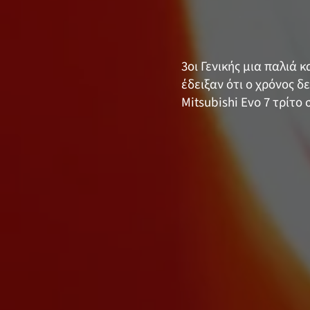
3οι Γενικής μια παλιά
έδειξαν ότι ο χρόνος 
Mitsubishi Evo 7 τρίτ