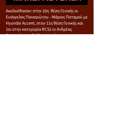
Ακολούθησαν: στην 10η θέση Γενικής οι
Ευάγγελος Παναγιώτου - Μάριος Ποταμού με
Hyundai Accent, στην 11η θέση Γενικής και
1οι στην κατηγορία RCS2 οι Ανδρέας
Παναγιώτου - Στέλιος Φινιώτης με
Mitsubishi Evo 7, στην 12η θέση Γενικής και
2οι στην κατηγορία RC5 οι Σωτήρης
Πετρακίδης-Μιχάλης Χαριλάου με Ford
Fiesta, στην 13η θέση Γενικής και 1οι στην
κατηγορία RCT1 οι Φώτης Ιωάννου-
Παναγιώτης Ηρακλέους με Suzuki Vitara V6,
στην 14η θέση Γενικής ως Μεικτό πλήρωμα,
οι Ευάγγελος Ρούσος - Πέτρος Πίττας με
Mitsubishi Evo 3 και στην 15η θέση Γενικής οι
Novice Χάρης Μαμαντόπουλος - Ανδρέας
Τσιέλεπος με Ford Fiesta.
Να αναφέρουμε ότι από τον αγώνα
αποχώρησαν οι Άκης Έλληνας-Γιώργος
Πουγιούκκας με Ford Fiesta, οι Νίκος