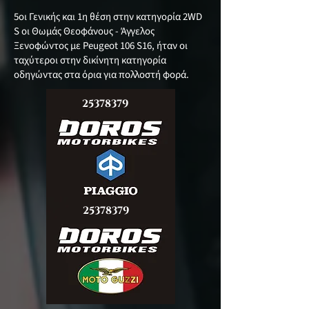
5οι Γενικής και 1η θέση στην κατηγορία 2WD
S οι Θωμάς Θεοφάνους - Άγγελος
Ξενοφώντος με Peugeot 106 S16, ήταν οι
ταχύτεροι στην δικίνητη κατηγορία
οδηγώντας στα όρια για πολλοστή φορά.
25378379
25378379