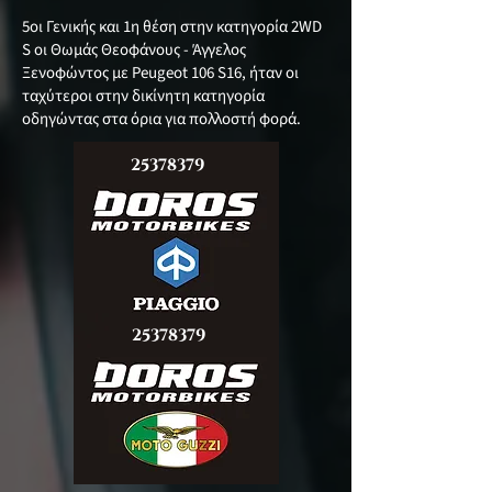
5οι Γενικής και 1η θέση στην κατηγορία 2WD
S οι Θωμάς Θεοφάνους - Άγγελος
Ξενοφώντος με Peugeot 106 S16, ήταν οι
ταχύτεροι στην δικίνητη κατηγορία
οδηγώντας στα όρια για πολλοστή φορά.
25378379
25378379