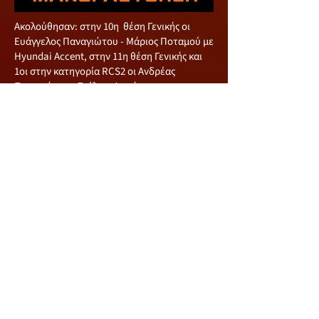
Ακολούθησαν: στην 10η θέση Γενικής οι
Ευάγγελος Παναγιώτου - Μάριος Ποταμού με
Hyundai Accent, στην 11η θέση Γενικής και
1οι στην κατηγορία RCS2 οι Ανδρέας
Παναγιώτου - Στέλιος Φινιώτης με
Mitsubishi Evo 7, στην 12η θέση Γενικής και
2οι στην κατηγορία RC5 οι Σωτήρης
Πετρακίδης-Μιχάλης Χαριλάου με Ford
Fiesta, στην 13η θέση Γενικής και 1οι στην
κατηγορία RCT1 οι Φώτης Ιωάννου-
Παναγιώτης Ηρακλέους με Suzuki Vitara V6,
στην 14η θέση Γενικής ως Μεικτό πλήρωμα,
οι Ευάγγελος Ρούσος - Πέτρος Πίττας με
Mitsubishi Evo 3 και στην 15η θέση Γενικής οι
Novice Χάρης Μαμαντόπουλος - Ανδρέας
Τσιέλεπος με Ford Fiesta.
Να αναφέρουμε ότι από τον αγώνα
αποχώρησαν οι Άκης Έλληνας-Γιώργος
Πουγιούκκας με Ford Fiesta, οι Νίκος