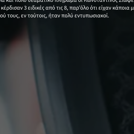
αλλά και πολύ θεαματικό πλήρωμα οι Κωνσταντίνος Σιώφ
 κέρδισαν 3 ειδικές από τις 8, παρ’όλο ότι είχαν κάποια
ύ τους, εν τούτοις, ήταν πολύ εντυπωσιακοί.