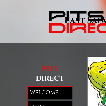
East Safa
PITS
DIRECT
WELCOME