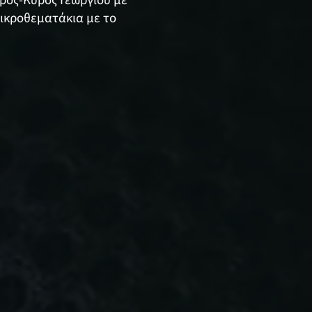
ερος-Κύρος Γεωργίου με
 μικροθεματάκια με το