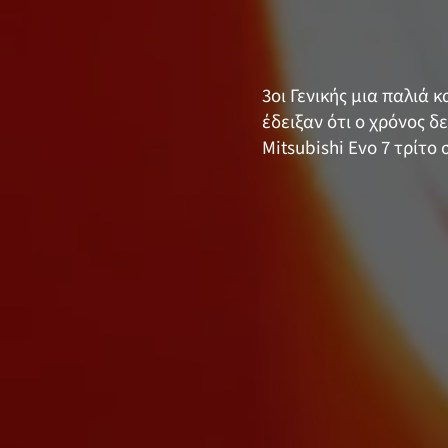
3οι Γενικής μια παλιά
έδειξαν ότι ο χρόνος 
Mitsubishi Evo 7 τρίτ