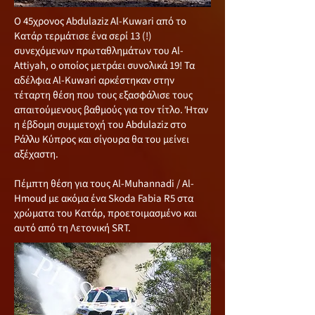
Ο 45χρονος Abdulaziz Al-Kuwari από το
Κατάρ τερμάτισε ένα σερί 13 (!)
συνεχόμενων πρωταθλημάτων του Al-
Attiyah, o οποίος μετράει συνολικά 19! Τα
αδέλφια Al-Kuwari αρκέστηκαν στην
τέταρτη θέση που τους εξασφάλισε τους
απαιτούμενους βαθμούς για τον τίτλο. Ήταν
η έβδομη συμμετοχή του Abdulaziz στο
Ράλλυ Κύπρος και σίγουρα θα του μείνει
αξέχαστη.
Πέμπτη θέση για τους Al-Muhannadi / Al-
Hmoud με ακόμα ένα Skoda Fabia R5 στα
χρώματα του Κατάρ, προετοιμασμένο και
αυτό από τη Λετονική SRT.