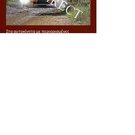
Στα αυτοκίνητα με περιορισμένες
μετατροπές δηλαδή κατηγορία MERC 2
πρώτοι ήταν οι Νέστορος / Καλλής με
Mitsubishi Lancer Evo X που τερμάτισαν
έκτοι γενικής, ενώ ακολούθησαν οι
Χριστοδούλου / Ανδρέου με Subaru Impreza.
Χωρίς να αγωνιστούν στον εθνικό μας αγώνα
πρωταθλητές Μέσης Ανατολής στην
κατηγορία MERC 2 στέφθηκαν οι Shaker
Jweihan και Carlos Hanna, από Ιορδανία και
Λίβανο, αντίστοιχα, που ήταν στο νησί μας
αλλά το Mitsubishi Lancer Evo ΙX που
ενοικίασαν – καθώς το δικό τους Evo X
έμεινε στο Λίβανο – αντιμετώπισε
προβλήματα πριν την πρώτη ειδική
διαδρομή και εγκατέλειψαν. Το πλήρωμα