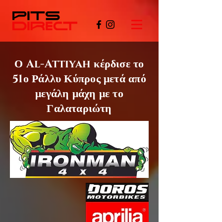
Ο Al-Attiyah
κέρδισε το
51ο
Ράλλυ Κύπρος μετά από
μεγάλη μάχη με το
Γαλαταριώτη
©PITSDIRECT