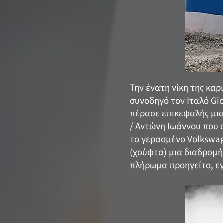
Την ένατη νίκη της καρ
συνοδηγό τον Ιταλό Gio
πέρασε επικεφαλής μια
/ Αντώνη Ιωάννου που 
το γερασμένο Volkswag
(χούφτα) μια διαδρομή 
πλήρωμα προηγείτο, εγκ