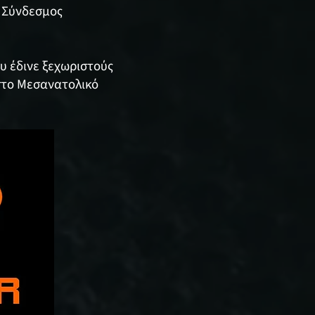
ς Σύνδεσμος
ου έδινε ξεχωριστούς
 στο Μεσανατολικό