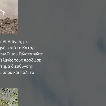
 Al-Attiyah, με
δηγός από το Κατάρ
 των Σίμου Γαλαταριώτη
Τελικώς τους πρόδωσε
στημα διεύθυνσης
υ όπου και πάλι το