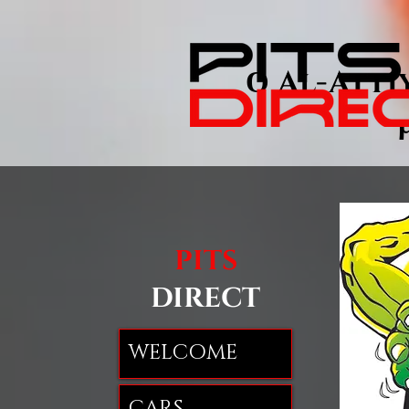
Ο Al-Att
PITS
DIRECT
WELCOME
CARS