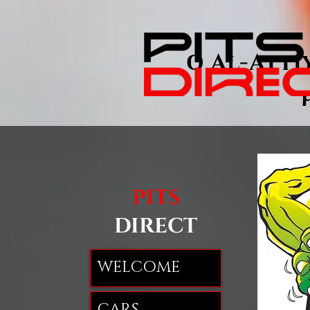
Ο Al-Att
PITS
DIRECT
WELCOME
CARS