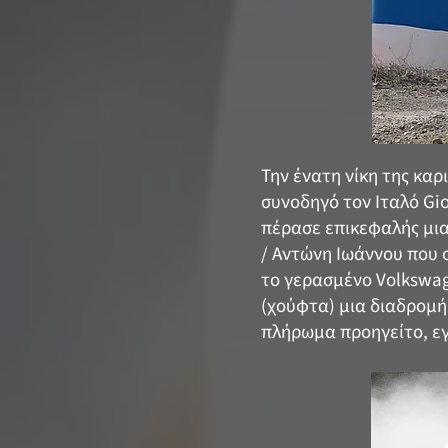
Την ένατη νίκη της καρ
συνοδηγό τον Ιταλό Gio
πέρασε επικεφαλής μια
/ Αντώνη Ιωάννου που 
το γερασμένο Volkswag
(χούφτα) μια διαδρομή 
πλήρωμα προηγείτο, εγκ