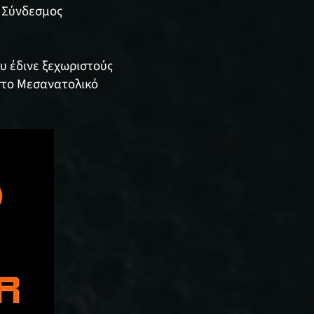
ς Σύνδεσμος
ου έδινε ξεχωριστούς
 στο Μεσανατολικό