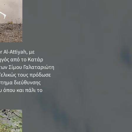
 Al-Attiyah, με
δηγός από το Κατάρ
 των Σίμου Γαλαταριώτη
Τελικώς τους πρόδωσε
στημα διεύθυνσης
υ όπου και πάλι το