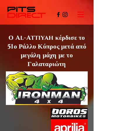
Ο Al-Attiyah
κέρδισε το
51ο
Ράλλυ Κύπρος μετά από
μεγάλη μάχη με το
Γαλαταριώτη
©PITSDIRECT