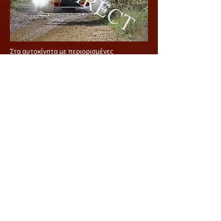
Στα αυτοκίνητα με περιορισμένες
μετατροπές δηλαδή κατηγορία MERC 2
πρώτοι ήταν οι Νέστορος / Καλλής με
Mitsubishi Lancer Evo X που τερμάτισαν
έκτοι γενικής, ενώ ακολούθησαν οι
Χριστοδούλου / Ανδρέου με Subaru Impreza.
Χωρίς να αγωνιστούν στον εθνικό μας αγώνα
πρωταθλητές Μέσης Ανατολής στην
κατηγορία MERC 2 στέφθηκαν οι Shaker
Jweihan και Carlos Hanna, από Ιορδανία και
Λίβανο, αντίστοιχα, που ήταν στο νησί μας
αλλά το Mitsubishi Lancer Evo ΙX που
ενοικίασαν – καθώς το δικό τους Evo X
έμεινε στο Λίβανο – αντιμετώπισε
προβλήματα πριν την πρώτη ειδική
διαδρομή και εγκατέλειψαν. Το πλήρωμα