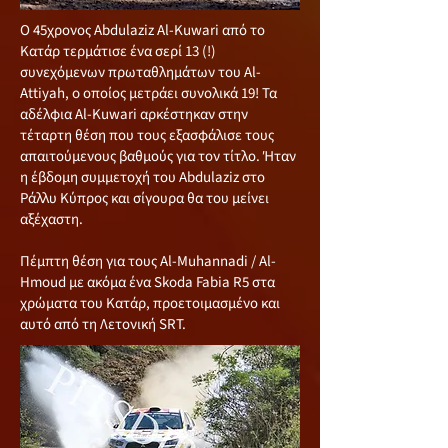
Ο 45χρονος Abdulaziz Al-Kuwari από το
Κατάρ τερμάτισε ένα σερί 13 (!)
συνεχόμενων πρωταθλημάτων του Al-
Attiyah, o οποίος μετράει συνολικά 19! Τα
αδέλφια Al-Kuwari αρκέστηκαν στην
τέταρτη θέση που τους εξασφάλισε τους
απαιτούμενους βαθμούς για τον τίτλο. Ήταν
η έβδομη συμμετοχή του Abdulaziz στο
Ράλλυ Κύπρος και σίγουρα θα του μείνει
αξέχαστη.
Πέμπτη θέση για τους Al-Muhannadi / Al-
Hmoud με ακόμα ένα Skoda Fabia R5 στα
χρώματα του Κατάρ, προετοιμασμένο και
αυτό από τη Λετονική SRT.