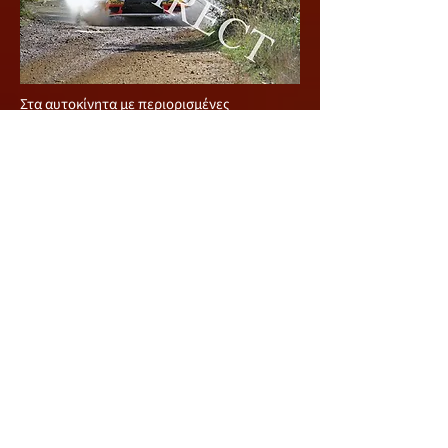
Στα αυτοκίνητα με περιορισμένες
μετατροπές δηλαδή κατηγορία MERC 2
πρώτοι ήταν οι Νέστορος / Καλλής με
Mitsubishi Lancer Evo X που τερμάτισαν
έκτοι γενικής, ενώ ακολούθησαν οι
Χριστοδούλου / Ανδρέου με Subaru Impreza.
Χωρίς να αγωνιστούν στον εθνικό μας αγώνα
πρωταθλητές Μέσης Ανατολής στην
κατηγορία MERC 2 στέφθηκαν οι Shaker
Jweihan και Carlos Hanna, από Ιορδανία και
Λίβανο, αντίστοιχα, που ήταν στο νησί μας
αλλά το Mitsubishi Lancer Evo ΙX που
ενοικίασαν – καθώς το δικό τους Evo X
έμεινε στο Λίβανο – αντιμετώπισε
προβλήματα πριν την πρώτη ειδική
διαδρομή και εγκατέλειψαν. Το πλήρωμα