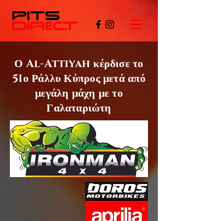
Ο Al-Attiyah
κέρδισε το
51ο
Ράλλυ Κύπρος μετά από
μεγάλη μάχη με το
Γαλαταριώτη
©PITSDIRECT