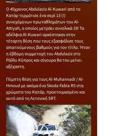
Ο 45χρονος Abdulaziz Al-Kuwari από το
Κατάρ τερμάτισε ένα σερί 13 (!)
συνεχόμενων πρωταθλημάτων του Al-
Attiyah, o οποίος μετράει συνολικά 19! Τα
αδέλφια Al-Kuwari αρκέστηκαν στην
τέταρτη θέση που τους εξασφάλισε τους
απαιτούμενους βαθμούς για τον τίτλο. Ήταν
η έβδομη συμμετοχή του Abdulaziz στο
Ράλλυ Κύπρος και σίγουρα θα του μείνει
αξέχαστη.
Πέμπτη θέση για τους Al-Muhannadi / Al-
Hmoud με ακόμα ένα Skoda Fabia R5 στα
χρώματα του Κατάρ, προετοιμασμένο και
αυτό από τη Λετονική SRT.