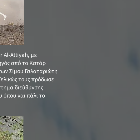
 Al-Attiyah, με
δηγός από το Κατάρ
 των Σίμου Γαλαταριώτη
Τελικώς τους πρόδωσε
στημα διεύθυνσης
υ όπου και πάλι το