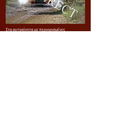
Στα αυτοκίνητα με περιορισμένες
μετατροπές δηλαδή κατηγορία MERC 2
πρώτοι ήταν οι Νέστορος / Καλλής με
Mitsubishi Lancer Evo X που τερμάτισαν
έκτοι γενικής, ενώ ακολούθησαν οι
Χριστοδούλου / Ανδρέου με Subaru Impreza.
Χωρίς να αγωνιστούν στον εθνικό μας αγώνα
πρωταθλητές Μέσης Ανατολής στην
κατηγορία MERC 2 στέφθηκαν οι Shaker
Jweihan και Carlos Hanna, από Ιορδανία και
Λίβανο, αντίστοιχα, που ήταν στο νησί μας
αλλά το Mitsubishi Lancer Evo ΙX που
ενοικίασαν – καθώς το δικό τους Evo X
έμεινε στο Λίβανο – αντιμετώπισε
προβλήματα πριν την πρώτη ειδική
διαδρομή και εγκατέλειψαν. Το πλήρωμα