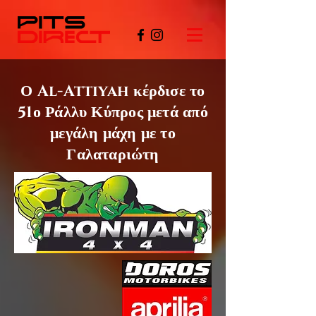
Ο Al-Attiyah
κέρδισε το
51ο
Ράλλυ Κύπρος μετά από
μεγάλη μάχη με το
Γαλαταριώτη
©PITSDIRECT