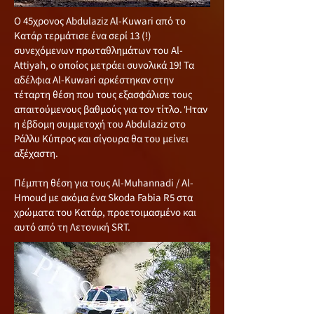
Ο 45χρονος Abdulaziz Al-Kuwari από το
Κατάρ τερμάτισε ένα σερί 13 (!)
συνεχόμενων πρωταθλημάτων του Al-
Attiyah, o οποίος μετράει συνολικά 19! Τα
αδέλφια Al-Kuwari αρκέστηκαν στην
τέταρτη θέση που τους εξασφάλισε τους
απαιτούμενους βαθμούς για τον τίτλο. Ήταν
η έβδομη συμμετοχή του Abdulaziz στο
Ράλλυ Κύπρος και σίγουρα θα του μείνει
αξέχαστη.
Πέμπτη θέση για τους Al-Muhannadi / Al-
Hmoud με ακόμα ένα Skoda Fabia R5 στα
χρώματα του Κατάρ, προετοιμασμένο και
αυτό από τη Λετονική SRT.