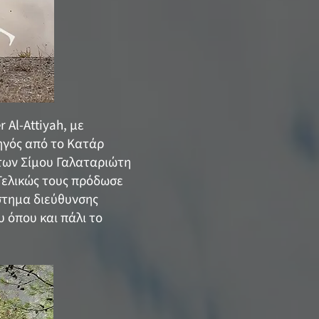
 Al-Attiyah, με
δηγός από το Κατάρ
 των Σίμου Γαλαταριώτη
Τελικώς τους πρόδωσε
στημα διεύθυνσης
υ όπου και πάλι το