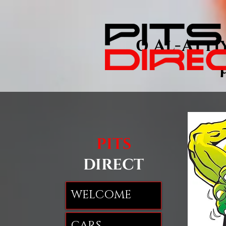
Ο Al-Att
PITS
DIRECT
WELCOME
CARS