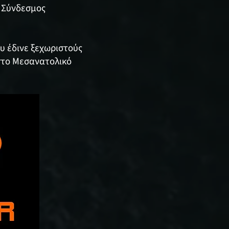
ς Σύνδεσμος
ου έδινε ξεχωριστούς
 στο Μεσανατολικό