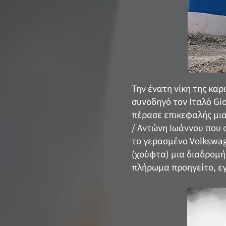
Την ένατη νίκη της καρ
συνοδηγό τον Ιταλό Gio
πέρασε επικεφαλής μια
/ Αντώνη Ιωάννου που 
το γερασμένο Volkswag
(χούφτα) μια διαδρομή 
πλήρωμα προηγείτο, εγκ