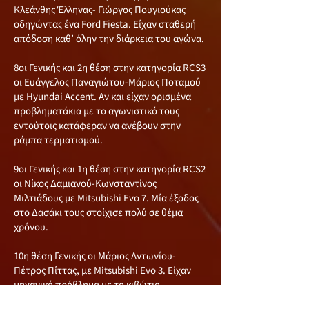
Κλεάνθης Έλληνας- Γιώργος Πουγιούκας
οδηγώντας ένα Ford Fiesta. Είχαν σταθερή
απόδοση καθ’ όλην την διάρκεια του αγώνα.
8οι Γενικής και 2η θέση στην κατηγορία RCS3
οι Ευάγγελος Παναγιώτου-Μάριος Ποταμού
με Hyundai Accent. Αν και είχαν ορισμένα
προβληματάκια με το αγωνιστικό τους
εντούτοις κατάφεραν να ανέβουν στην
ράμπα τερματισμού.
9οι Γενικής και 1η θέση στην κατηγορία RCS2
οι Νίκος Δαμιανού-Κωνσταντίνος
Μιλτιάδους με Mitsubishi Evo 7. Μία έξοδος
στο Δασάκι τους στοίχισε πολύ σε θέμα
χρόνου.
10η θέση Γενικής οι Μάριος Αντωνίου-
Πέτρος Πίττας, με Mitsubishi Evo 3. Είχαν
μηχανικό πρόβλημα με το κιβώτιο
ταχυτήτων, εντούτοις όμως, κατάφεραν να