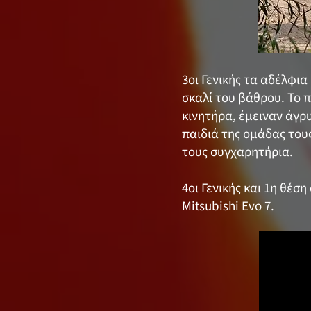
3οι Γενικής τα αδέλφια
σκαλί του βάθρου. Το 
κινητήρα, έμειναν άγρ
παιδιά της ομάδας τους
τους συγχαρητήρια.
4οι Γενικής και 1η θέ
Mitsubishi Evo 7.