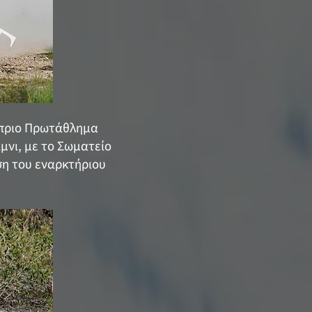
ύπριο Πρωτάθλημα
μνι, με το Σωματείο
ση του εναρκτήριου