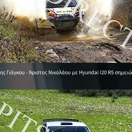
της Γιάγκου - Άριστος Νικολάου με Hyundai Ι20 R5 σημειώ
.