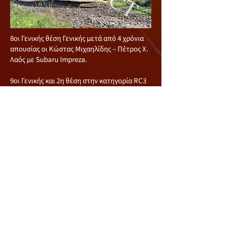
8oι Γενικής θέση Γενικής μετά από 4 χρόνια
απουσίας οι Κώστας Μιχαηλίδης – Πέτρος Χ.
Λαός με Subaru Impreza.
9οι Γενικής και 2η θέση στην κατηγορία RC3
οι Γιαγκος Γιάγκου – Παναγιώτης Γεωργίου
με Renault CLIO Rally 3.
10οι Γενικής οι Χριστόδουλος Χριστοδούλου
– Αντρέας Νέστωρος με Mitsubishi EVO 7.
11οι Γενικής και 1η θέση στην κατηγορία
RCS1 οι Γεώργιος Γεωργίου – Αντρέας
Σταύρου με Peugeot 106.
Δεν ολοκλήρωσαν η δεν ξεκίνησαν τον
αγώνα οι Αντρέας Ψάλτης - Αντρέας
Χρυσοστόμου με Renault CLIO Rally 3, οι