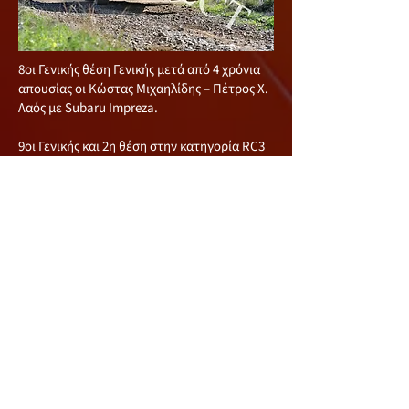
8oι Γενικής θέση Γενικής μετά από 4 χρόνια
απουσίας οι Κώστας Μιχαηλίδης – Πέτρος Χ.
Λαός με Subaru Impreza.
9οι Γενικής και 2η θέση στην κατηγορία RC3
οι Γιαγκος Γιάγκου – Παναγιώτης Γεωργίου
με Renault CLIO Rally 3.
10οι Γενικής οι Χριστόδουλος Χριστοδούλου
– Αντρέας Νέστωρος με Mitsubishi EVO 7.
11οι Γενικής και 1η θέση στην κατηγορία
RCS1 οι Γεώργιος Γεωργίου – Αντρέας
Σταύρου με Peugeot 106.
Δεν ολοκλήρωσαν η δεν ξεκίνησαν τον
αγώνα οι Αντρέας Ψάλτης - Αντρέας
Χρυσοστόμου με Renault CLIO Rally 3, οι