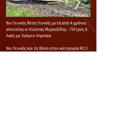
8oι Γενικής θέση Γενικής μετά από 4 χρόνια
απουσίας οι Κώστας Μιχαηλίδης – Πέτρος Χ.
Λαός με Subaru Impreza.
9οι Γενικής και 2η θέση στην κατηγορία RC3
οι Γιαγκος Γιάγκου – Παναγιώτης Γεωργίου
με Renault CLIO Rally 3.
10οι Γενικής οι Χριστόδουλος Χριστοδούλου
– Αντρέας Νέστωρος με Mitsubishi EVO 7.
11οι Γενικής και 1η θέση στην κατηγορία
RCS1 οι Γεώργιος Γεωργίου – Αντρέας
Σταύρου με Peugeot 106.
Δεν ολοκλήρωσαν η δεν ξεκίνησαν τον
αγώνα οι Αντρέας Ψάλτης - Αντρέας
Χρυσοστόμου με Renault CLIO Rally 3, οι