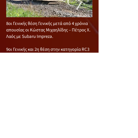
8oι Γενικής θέση Γενικής μετά από 4 χρόνια
απουσίας οι Κώστας Μιχαηλίδης – Πέτρος Χ.
Λαός με Subaru Impreza.
9οι Γενικής και 2η θέση στην κατηγορία RC3
οι Γιαγκος Γιάγκου – Παναγιώτης Γεωργίου
με Renault CLIO Rally 3.
10οι Γενικής οι Χριστόδουλος Χριστοδούλου
– Αντρέας Νέστωρος με Mitsubishi EVO 7.
11οι Γενικής και 1η θέση στην κατηγορία
RCS1 οι Γεώργιος Γεωργίου – Αντρέας
Σταύρου με Peugeot 106.
Δεν ολοκλήρωσαν η δεν ξεκίνησαν τον
αγώνα οι Αντρέας Ψάλτης - Αντρέας
Χρυσοστόμου με Renault CLIO Rally 3, οι