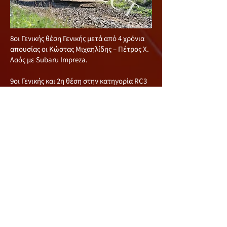
8oι Γενικής θέση Γενικής μετά από 4 χρόνια
απουσίας οι Κώστας Μιχαηλίδης – Πέτρος Χ.
Λαός με Subaru Impreza.
9οι Γενικής και 2η θέση στην κατηγορία RC3
οι Γιαγκος Γιάγκου – Παναγιώτης Γεωργίου
με Renault CLIO Rally 3.
10οι Γενικής οι Χριστόδουλος Χριστοδούλου
– Αντρέας Νέστωρος με Mitsubishi EVO 7.
11οι Γενικής και 1η θέση στην κατηγορία
RCS1 οι Γεώργιος Γεωργίου – Αντρέας
Σταύρου με Peugeot 106.
Δεν ολοκλήρωσαν η δεν ξεκίνησαν τον
αγώνα οι Αντρέας Ψάλτης - Αντρέας
Χρυσοστόμου με Renault CLIO Rally 3, οι