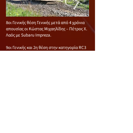
8oι Γενικής θέση Γενικής μετά από 4 χρόνια
απουσίας οι Κώστας Μιχαηλίδης – Πέτρος Χ.
Λαός με Subaru Impreza.
9οι Γενικής και 2η θέση στην κατηγορία RC3
οι Γιαγκος Γιάγκου – Παναγιώτης Γεωργίου
με Renault CLIO Rally 3.
10οι Γενικής οι Χριστόδουλος Χριστοδούλου
– Αντρέας Νέστωρος με Mitsubishi EVO 7.
11οι Γενικής και 1η θέση στην κατηγορία
RCS1 οι Γεώργιος Γεωργίου – Αντρέας
Σταύρου με Peugeot 106.
Δεν ολοκλήρωσαν η δεν ξεκίνησαν τον
αγώνα οι Αντρέας Ψάλτης - Αντρέας
Χρυσοστόμου με Renault CLIO Rally 3, οι