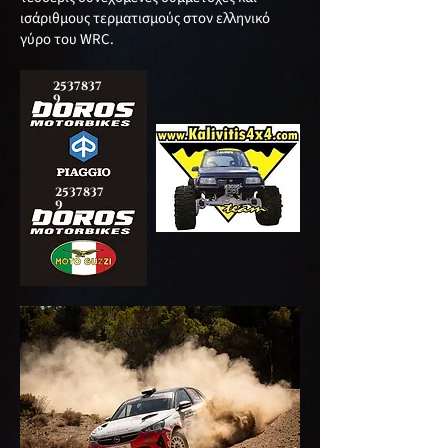
ισάριθμους τερματισμούς στον ελληνικό
γύρο του WRC.
2537837
9
2537837
9