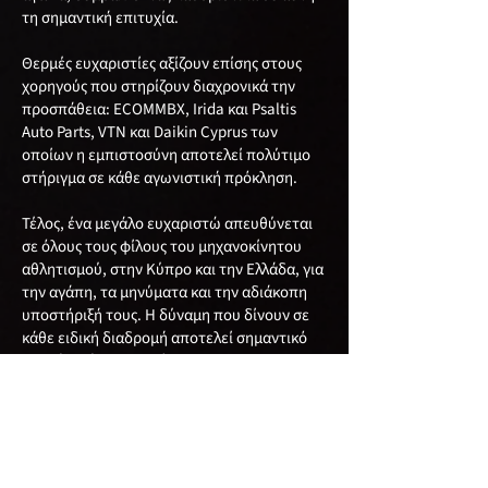
τη σημαντική επιτυχία.
Θερμές ευχαριστίες αξίζουν επίσης στους
χορηγούς που στηρίζουν διαχρονικά την
προσπάθεια: ECOMMBX, Irida και Psaltis
Auto Parts, VTN και Daikin Cyprus των
οποίων η εμπιστοσύνη αποτελεί πολύτιμο
στήριγμα σε κάθε αγωνιστική πρόκληση.
Τέλος, ένα μεγάλο ευχαριστώ απευθύνεται
σε όλους τους φίλους του μηχανοκίνητου
αθλητισμού, στην Κύπρο και την Ελλάδα, για
την αγάπη, τα μηνύματα και την αδιάκοπη
υποστήριξή τους. Η δύναμη που δίνουν σε
κάθε ειδική διαδρομή αποτελεί σημαντικό
κομμάτι κάθε επιτυχίας.
Η δεύτερη συνεχόμενη νίκη στην Rally4 δεν
αποτελεί τον επίλογο αυτής της πορείας,
αλλά με την ίδια αφοσίωση, το ίδιο πάθος και
την ίδια αποφασιστικότητα, η ομάδα