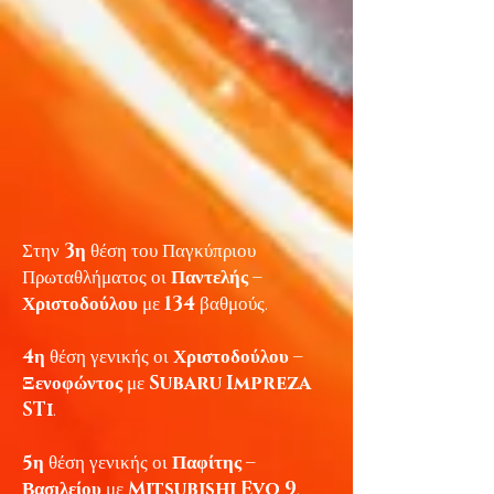
Στην
3η
θέση του Παγκύπριου
Πρωταθλήματος οι
Παντελής –
Χριστοδούλου
με
134
βαθμούς.
4η
θέση γενικής οι
Χριστοδούλου –
Ξενοφώντος
με
Subaru Impreza
STi
.
5η
θέση γενικής οι
Παφίτης –
Βασιλείου
με
Mitsubishi Evo 9
.