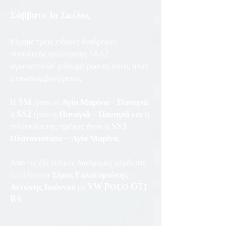
Σάββατο 1ο Σκέλος
Είχαμε τρεις ειδικές διαδρομές
συνολικής απόστασης 68.62
αγωνιστικών χιλιομέτρων οι ποίες ήταν
επαναλαμβανόμενες.
Η
SS1
ήταν οι
Αγία Μαρίνα – Παναγιά
,
η
SS2
ήταν η
Παναγιά – Παναγιά
και η
τελευταία της ημέρας ήταν η
SS3
Πλατανιστάσα – Αγία Μαρίνα.
Από τις έξι ειδικές διαδρομές κέρδισαν
τις πέντε οι
Σίμος Γαλαταριώτης –
Αντώνης Ιωάννου
με
VW Polo GTi
R5
.