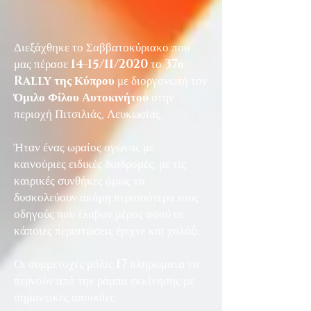
Διεξάχθηκε το Σαββατοκύριακο που
μας πέρασε
14-15/11/2020
το
37ο
Rally της Κύπρου
με διοργανωτή τον
Όμιλο Φίλου Αυτοκινήτου
στην
περιοχή Πιτσιλιάς, Λευκωσίας.
Ήταν ένας ωραίος αγώνας με
καινούριες ειδικές διαδρομές, με τις
καιρικές συνθήκες όμως να
δυσκολεύουν ακόμη περισσότερο τους
οδηγούς που έλαβαν μέρος αφού σε
κάποιες περιπτώσεις έριχνε και χαλάζι.
Οι συμμετοχές μόλις
17
πληρώματα να
περνούν από την ράμπα εκκίνησης με
σημαντικές απουσίες.