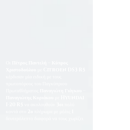
Οι
Πέτρος Παντελή – Κύπρος
Χριστοδούλου
με
Citroen DS3 R5
κέρδισαν μία ειδική με τους
πρωτοπόρους του Παγκύπριου
Πρωταθλήματος
Παναγιώτη Γιάγκου –
Παναγιώτης Κυριάκου
με
Hyundai
I-20 R5
να ακολουθούν
3οι
πολύ
κοντά στο
2ο
πλήρωμα με μόλις
1
δευτερόλεπτο διαφορά να τους χωρίζει.