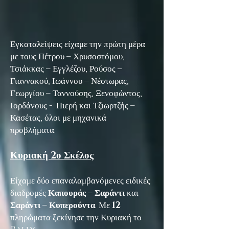
Εγκαταλείψεις είχαμε την πρώτη μέρα
με τους Πέτρου – Χρυσοστόμου,
Τσιάκκας – Εγγλέζου, Ρούσος –
Γιαννακού, Ιωάννου – Νέστωρας,
Γεωργίου – Ταννούσης, Ξενοφώντος,
Ιορδάνους - Πιερή και Τζιωρτζής –
Κασέτας, όλοι με μηχανικά
προβλήματα.
Κυριακή 2ο Σκέλος
Είχαμε δύο επαναλαμβανόμενες ειδικές
διαδρομές
Καπουράς – Σαράντι
και
Σαράντι – Κυπερούντα
. Με
12
πληρώματα ξεκίνησε την Κυριακή το