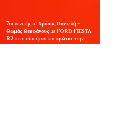
7οι
γενικής οι
Χρύσος Παντελή –
Θωμάς Θεοφάνους
με
Ford Fiesta
R2
οι οποίοι ήταν και
πρώτοι
στην
δικίνητη κατηγορία
.
8οι
γενικής οι
Ταννούσης –
Χριστοδούλου
οι οποίοι ήταν και
2οι