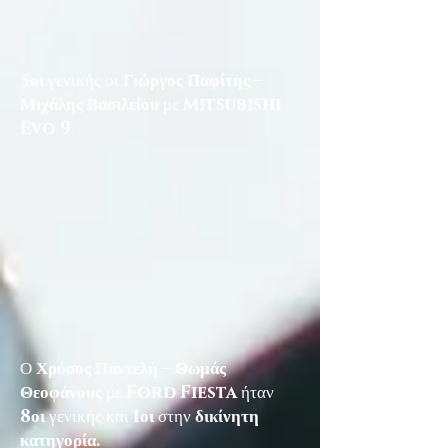
5οι
γενικής οι
Γιώργος Παφίτης –
Μιχάλης Βασιλείου
με
Mitsubishi
Evo 9
.
Ο
Χρύσος Παντελή – Θωμάς
Θεοφάνους
με
Ford Fiesta
ήταν
8οι
γενικής και
1οι
στην
δικίνητη
κατηγορία.