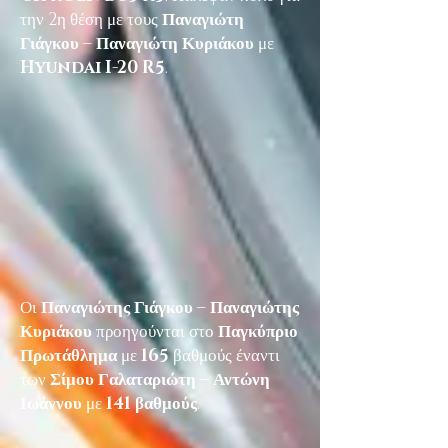
την 2η θέση με τους
Παναγιώτη
Γιάγκου – Παναγιώτη Κυριάκου
με
Hyundai I-20 R5
.
Οι
Παναγιώτης Γιάγκου – Παναγιώτης
Κυριάκου
προηγούνται στο
Παγκύπριο
Πρωτάθλημα
με
165
βαθμούς έναντι
των
Σίμου Γαλαταριώτη – Αντώνη
Ιωάννου
με
141 βαθμούς
.