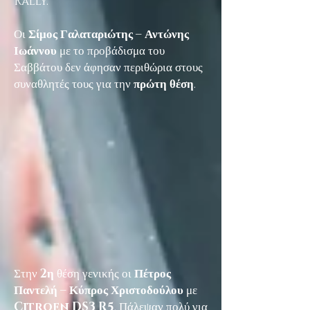
Rally.
Οι
Σίμος Γαλαταριώτης – Αντώνης
Ιωάννου
με το προβάδισμα του
Σαββάτου δεν άφησαν περιθώρια στους
συναθλητές τους για την
πρώτη θέση
.
Στην
2η
θέση γενικής οι
Πέτρος
Παντελή – Κύπρος Χριστοδούλου
με
Citroen DS3 R5
. Πάλεψαν πολύ για