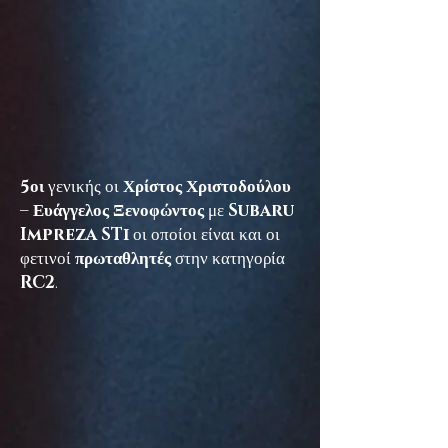
5οι
γενικής οι
Χρίστος Χριστοδούλου
– Ευάγγελος Ξενοφώντος
με
Subaru
Impreza STi
οι οποίοι είναι και οι
φετινοί
πρωταθλητές
στην κατηγορία
RC2
.