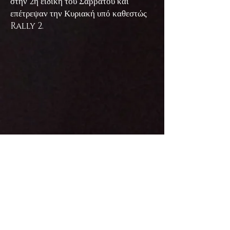
στην 2η ειδική του Σαββάτου και
επέτρεψαν την Κυριακή υπό καθεστώς
Rally 2.
10οι
γενικής και
πρώτο μεικτό
πλήρωμα
πατρός και υιού οι
Νίκος
και
Μιλτιάδης Μιλτιάδους
με
Mitsubishi Evo 9
. Πατέρας και υιός
είχαν την ευκαιρία να αγωνιστούν σε
ένα απαιτητικό αγώνα στα δάση της