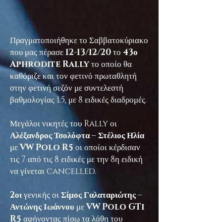
Πραγματοποιήθηκε το Σαββατοκύριακο
που μας πέρασε
12-13/12/20
το
43ο
Aphrodite Rally
το οποίο θα
καθόριζε και τον φετινό πρωταθλητή
στην φετινή σεζόν με συντελεστή
βαθμολογίας 1.5, με 8 ειδικές διαδρομές.
Μεγάλοι νικητές του Rally οι
Αλέξανδρος Τσολόφτα – Στέλιος Ηλία
με
VW Polo R5
οι οποίοι κέρδισαν
τις 7 από τις 8 ειδικές με την 8η ειδική
να γίνεται cancelled.
2οι
γενικής οι
Σίμος Γαλαταριώτης –
Αντώνης Ιωάννου
με
VW Polo GTi
R5
αφήνοντας πίσω τα λάθη του