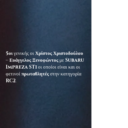
5οι
γενικής οι
Χρίστος Χριστοδούλου
– Ευάγγελος Ξενοφώντος
με
Subaru
Impreza STi
οι οποίοι είναι και οι
φετινοί
πρωταθλητές
στην κατηγορία
RC2
.