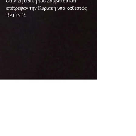
στην 2η ειδική του Σαββάτου και
επέτρεψαν την Κυριακή υπό καθεστώς
Rally 2.
10οι
γενικής και
πρώτο μεικτό
πλήρωμα
πατρός και υιού οι
Νίκος
και
Μιλτιάδης Μιλτιάδους
με
Mitsubishi Evo 9
. Πατέρας και υιός
είχαν την ευκαιρία να αγωνιστούν σε
ένα απαιτητικό αγώνα στα δάση της