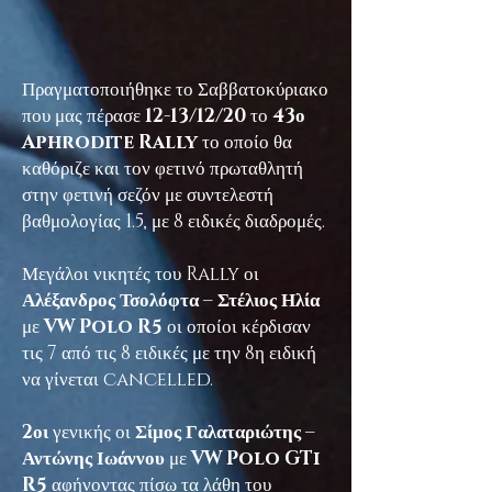
Πραγματοποιήθηκε το Σαββατοκύριακο
που μας πέρασε
12-13/12/20
το
43ο
Aphrodite Rally
το οποίο θα
καθόριζε και τον φετινό πρωταθλητή
στην φετινή σεζόν με συντελεστή
βαθμολογίας 1.5, με 8 ειδικές διαδρομές.
Μεγάλοι νικητές του Rally οι
Αλέξανδρος Τσολόφτα – Στέλιος Ηλία
με
VW Polo R5
οι οποίοι κέρδισαν
τις 7 από τις 8 ειδικές με την 8η ειδική
να γίνεται cancelled.
2οι
γενικής οι
Σίμος Γαλαταριώτης –
Αντώνης Ιωάννου
με
VW Polo GTi
R5
αφήνοντας πίσω τα λάθη του