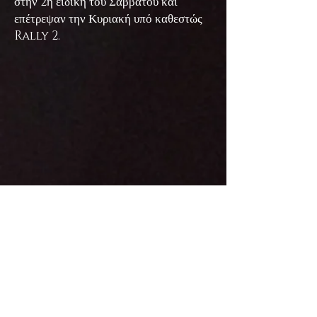
στην 2η ειδική του Σαββάτου και
επέτρεψαν την Κυριακή υπό καθεστώς
Rally 2.
10οι
γενικής και
πρώτο μεικτό
πλήρωμα
πατρός και υιού οι
Νίκος
και
Μιλτιάδης Μιλτιάδους
με
Mitsubishi Evo 9
. Πατέρας και υιός
είχαν την ευκαιρία να αγωνιστούν σε
ένα απαιτητικό αγώνα στα δάση της