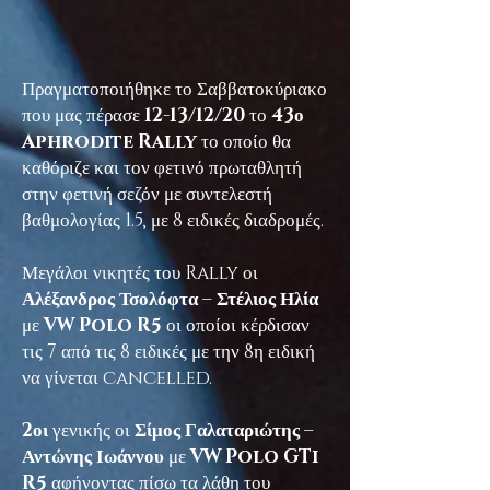
Πραγματοποιήθηκε το Σαββατοκύριακο
που μας πέρασε
12-13/12/20
το
43ο
Aphrodite Rally
το οποίο θα
καθόριζε και τον φετινό πρωταθλητή
στην φετινή σεζόν με συντελεστή
βαθμολογίας 1.5, με 8 ειδικές διαδρομές.
Μεγάλοι νικητές του Rally οι
Αλέξανδρος Τσολόφτα – Στέλιος Ηλία
με
VW Polo R5
οι οποίοι κέρδισαν
τις 7 από τις 8 ειδικές με την 8η ειδική
να γίνεται cancelled.
2οι
γενικής οι
Σίμος Γαλαταριώτης –
Αντώνης Ιωάννου
με
VW Polo GTi
R5
αφήνοντας πίσω τα λάθη του