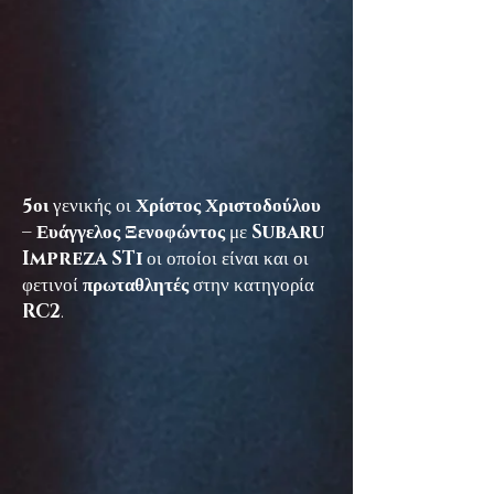
5οι
γενικής οι
Χρίστος Χριστοδούλου
– Ευάγγελος Ξενοφώντος
με
Subaru
Impreza STi
οι οποίοι είναι και οι
φετινοί
πρωταθλητές
στην κατηγορία
RC2
.