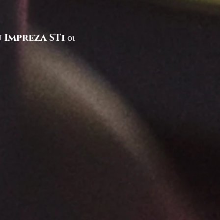
 Impreza STi
οι