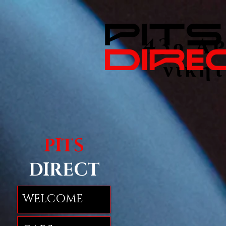
43ο Ap
νικητ
PITS
DIRECT
WELCOME