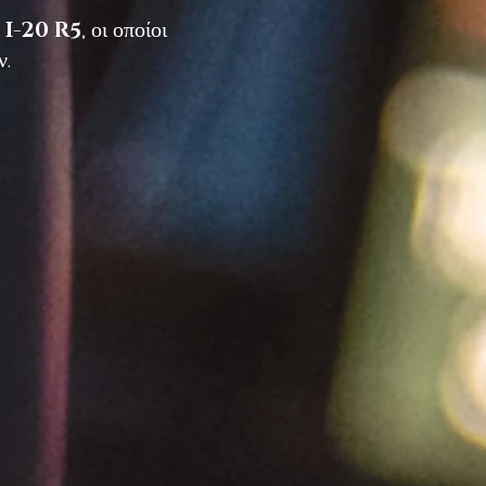
I-20 R5
, οι οποίοι
ν.