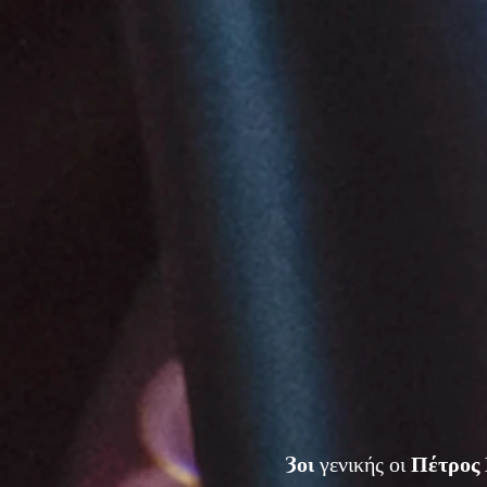
3οι
γενικής οι
Πέτρος