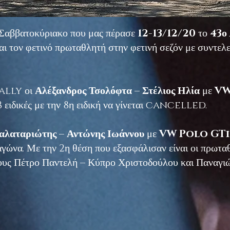
Σαββατοκύριακο που μας πέρασε
12-13/12/20
το
43ο
αι τον φετινό πρωταθλητή στην φετινή σεζόν με συντελε
Rally οι
Αλέξανδρος Τσολόφτα – Στέλιος Ηλία
με
VW
 8 ειδικές με την 8η ειδική να γίνεται cancelled.
αλαταριώτης – Αντώνης Ιωάννου
με
VW Polo GTi
αγώνα. Με την 2η θέση που εξασφάλισαν είναι οι πρωτ
τους Πέτρο Παντελή – Κύπρο Χριστοδούλου και Παναγιώ