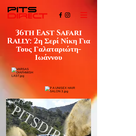
36th East Safari
Rally: 2η Σερί Νίκη Για
Τους Γαλαταριώτη-
Ιωάννου