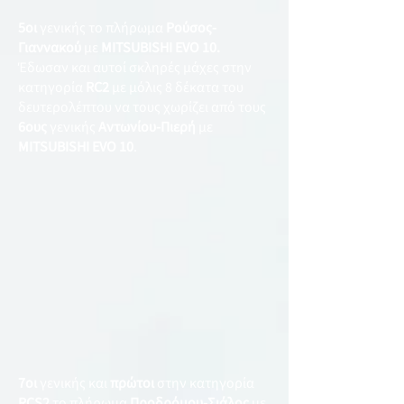
5οι
γενικής το πλήρωμα
Ρούσος-
Γιαννακού
με
ΜITSUBISHI EVO 10.
Έδωσαν και αυτοί σκληρές μάχες στην
κατηγορία
RC2
με μόλις 8 δέκατα του
δευτερολέπτου να τους χωρίζει από τους
6ους
γενικής
Αντωνίου-Πιερή
με
MITSUBISHI EVO 10
.
​7οι
γενικής και
πρώτοι
στην κατηγορία
RCS2
το πλήρωμα
Προδρόμου-Σιάλος
με