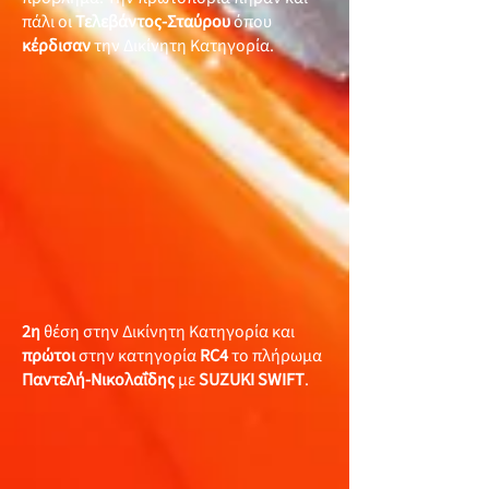
πάλι οι
Τελεβάντος-Σταύρου
όπου
κέρδισαν
την Δικίνητη Κατηγορία.
2η
θέση στην Δικίνητη Κατηγορία και
πρώτοι
στην κατηγορία
RC4
το πλήρωμα
Παντελή-Νικολαΐδης
με
SUZUKI SWIFT
.