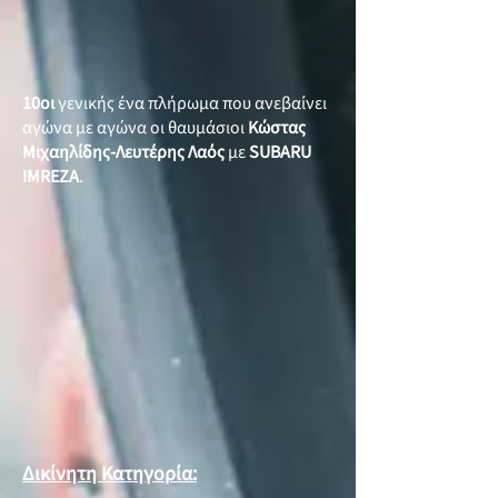
10οι
γενικής ένα πλήρωμα που ανεβαίνει
αγώνα με αγώνα οι θαυμάσιοι
Κώστας
Μιχαηλίδης-Λευτέρης Λαός
με
SUBARU
IMREZA
.
Δικίνητη Κατηγορία: