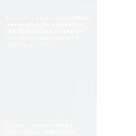
3οι
γενικής το ιπτάμενο πλήρωμα
Πέτρος
Παντελή-Κύπρος Χριστοδούλου Q8
με
CITROEN DS3 R5
όπου οδήγησαν πολύ
γρήγορα όλο το διήμερο και δίκαια
πήραν την τρίτη θέση.
4οι
γενικής το πλήρωμα
Γιάγκου-
Χρυσοστόμου
με
HYUNDAI I 20 R5.