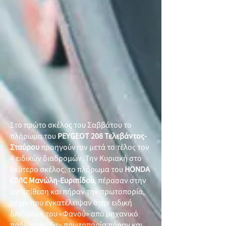
Στο πρώτο σκέλος του Σαββάτου το
πλήρωμα του
PEYGEOT 208 Τελεβάντος-
Σταύρου
προηγούνταν μετά το τέλος τον
4 ειδικών διαδρομών. Την Κυριακή στο
δεύτερο σκέλος, το πλήρωμα του
HONDA
CIVIC Μανώλη-Ευριπίδου
, πέρασαν στην
αντεπίθεση και πήραν την πρωτοπορία,
μέχρι που εγκατέλειψαν στην ειδική
διαδρομή του «Φανού» από μηχανικό
πρόβλημα. Την πρωτοπορία πήραν και