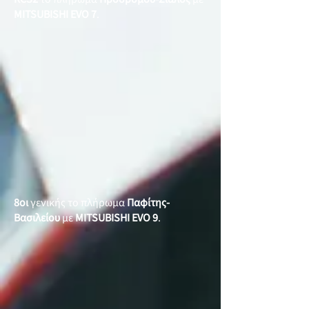
MITSUBISHI EVO 7
.
8οι
γενικής το πλήρωμα
Παφίτης-
Βασιλείου
με
MITSUBISHI EVO 9
.