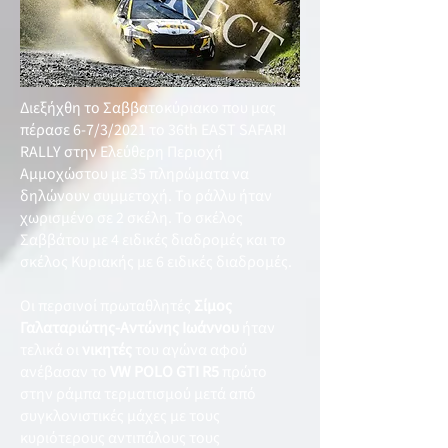
Διεξήχθη το Σαββατοκύριακο που μας
πέρασε 6-7/3/2021 το 36th EAST SAFARI
RALLY στην Ελεύθερη Περιοχή
Αμμοχώστου με 35 πληρώματα να
δηλώνουν συμμετοχή. Το ράλλυ ήταν
χωρισμένο σε 2 σκέλη. Το σκέλος
Σαββάτου με 4 ειδικές διαδρομές και το
σκέλος Κυριακής με 6 ειδικές διαδρομές.
Οι περσινοί πρωταθλητές
Σίμος
Γαλαταριώτης-Αντώνης Ιωάννου
ήταν
τελικά οι
νικητές
του αγώνα αφού
ανέβασαν το
VW POLO GTI R5
πρώτο
στην ράμπα τερματισμού μετά από
συγκλονιστικές μάχες με τους
κυριότερους αντιπάλους τους