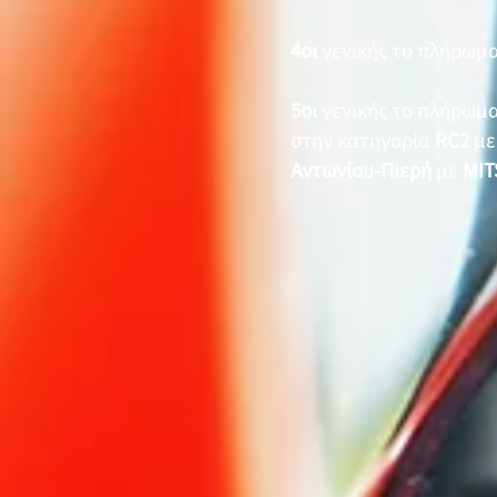
4οι
γενικής το πλήρωμ
5οι
γενικής το πλήρωμ
στην κατηγορία
RC2
με
Αντωνίου-Πιερή
με
MIT