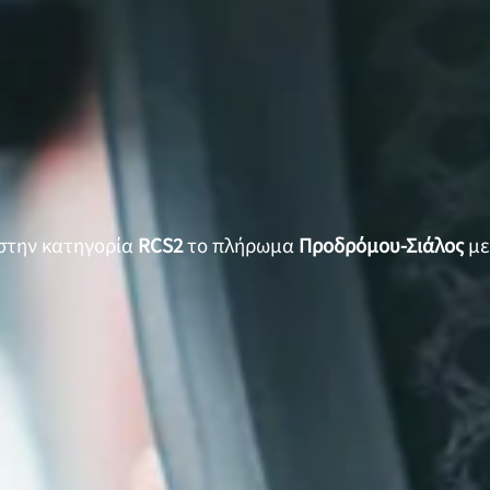
στην κατηγορία
RCS2
το πλήρωμα
Προδρόμου-Σιάλος
μ