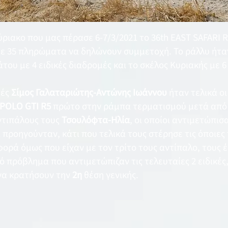
ριακο που μας πέρασε 6-7/3/2021 το 36th EAST SAFARI 
ε 35 πληρώματα να δηλώνουν συμμετοχή. Το ράλλυ ήταν
του με 4 ειδικές διαδρομές και το σκέλος Κυριακής με 6
τές
Σίμος Γαλαταριώτης-Αντώνης Ιωάννου
ήταν τελικά ο
POLO GTI R5
πρώτο στην ράμπα τερματισμού μετά από 
ντιπάλους τους
Τσουλόφτα-Ηλία
, οι οποίοι αντιμετώπι
ι προηγούνταν, κάτι που τελικά τους στέρησε τις όποιες
φορά όμως που είχαν με τον τρίτο τους αντίπαλο, τους 
κό πρόβλημα που αντιμετώπιζαν τις τελευταίες 2 ειδικέ
να κρατήσουν την
2η
θέση γενικής.