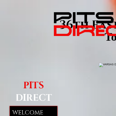
36th East
Τ
PITS
DIRECT
WELCOME