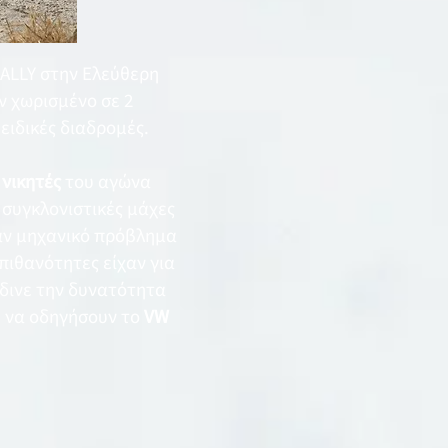
RALLY στην Ελεύθερη
 χωρισμένο σε 2
 ειδικές διαδρομές.
ι
νικητές
του αγώνα
συγκλονιστικές μάχες
σαν μηχανικό πρόβλημα
 πιθανότητες είχαν για
έδινε την δυνατότητα
ς, να οδηγήσουν το
VW