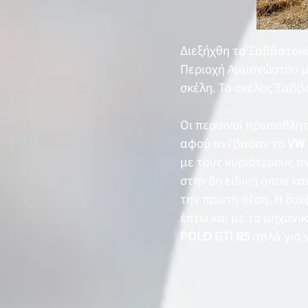
Διεξήχθη το Σαββατοκύ
Περιοχή Αμμοχώστου μ
σκέλη. Το σκέλος Σαββά
Οι περσινοί πρωταθλη
αφού ανέβασαν το
VW 
με τους κυριότερους α
στην 8η ειδική όπου κα
την πρώτη θέση. Η δια
έστω και με το μηχανι
POLO GTI R5
απλά για 