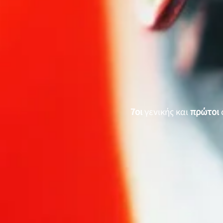
​7οι
γενικής και
πρώτοι