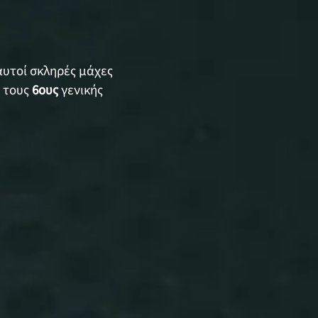
υτοί σκληρές μάχες
ό τους
6ους
γενικής