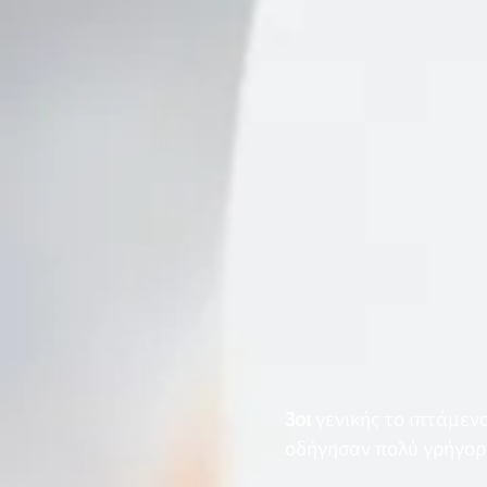
3οι
γενικής το ιπτάμε
οδήγησαν πολύ γρήγορα