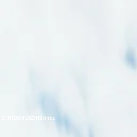
ε
CITROEN DS3 R5
όπου