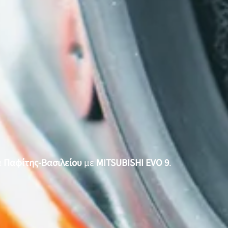
α
Παφίτης-Βασιλείου
με
MITSUBISHI EVO 9
.