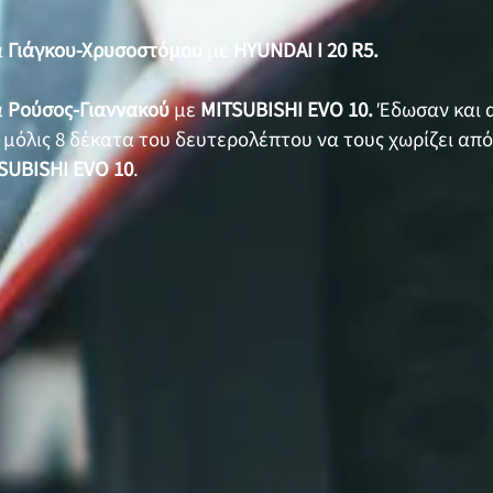
α
Γιάγκου-Χρυσοστόμου
με
HYUNDAI I 20 R5.
α
Ρούσος-Γιαννακού
με
ΜITSUBISHI EVO 10.
Έδωσαν και α
 μόλις 8 δέκατα του δευτερολέπτου να τους χωρίζει απ
SUBISHI EVO 10
.