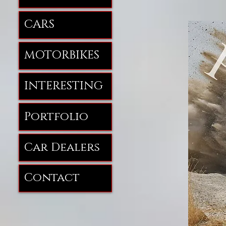
CARS
MOTORBIKES
INTERESTING
Portfolio
Car Dealers
Contact