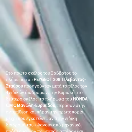
Στο πρώτο σκέλος του Σαββάτου το
πλήρωμα του
PEYGEOT 208 Τελεβάντος-
Σταύρου
προηγούνταν μετά το τέλος τον
4 ειδικών διαδρομών. Την Κυριακή στο
δεύτερο σκέλος, το πλήρωμα του
HONDA
CIVIC Μανώλη-Ευριπίδου
, πέρασαν στην
αντεπίθεση και πήραν την πρωτοπορία,
μέχρι που εγκατέλειψαν στην ειδική
διαδρομή του «Φανού» από μηχανικό
πρόβλημα. Την πρωτοπορία πήραν και