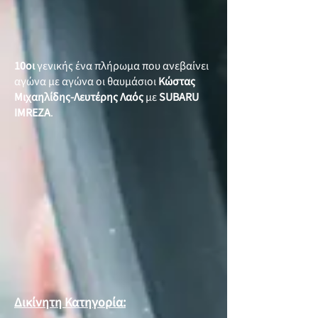
10οι
γενικής ένα πλήρωμα που ανεβαίνει
αγώνα με αγώνα οι θαυμάσιοι
Κώστας
Μιχαηλίδης-Λευτέρης Λαός
με
SUBARU
IMREZA
.
Δικίνητη Κατηγορία: