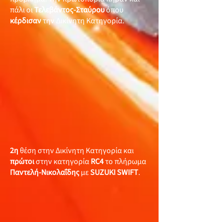
πάλι οι
Τελεβάντος-Σταύρου
όπου
κέρδισαν
την Δικίνητη Κατηγορία.
2η
θέση στην Δικίνητη Κατηγορία και
πρώτοι
στην κατηγορία
RC4
το πλήρωμα
Παντελή-Νικολαΐδης
με
SUZUKI SWIFT
.