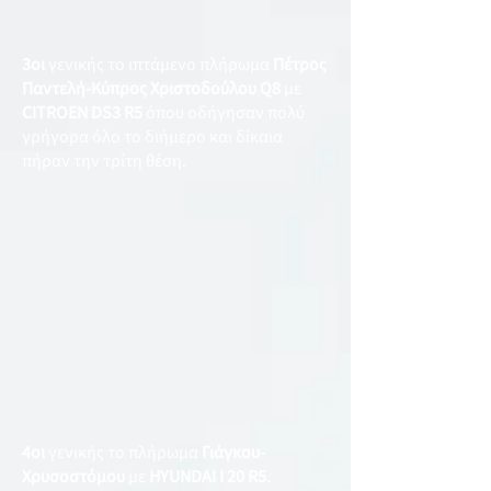
3οι
γενικής το ιπτάμενο πλήρωμα
Πέτρος
Παντελή-Κύπρος Χριστοδούλου Q8
με
CITROEN DS3 R5
όπου οδήγησαν πολύ
γρήγορα όλο το διήμερο και δίκαια
πήραν την τρίτη θέση.
4οι
γενικής το πλήρωμα
Γιάγκου-
Χρυσοστόμου
με
HYUNDAI I 20 R5.