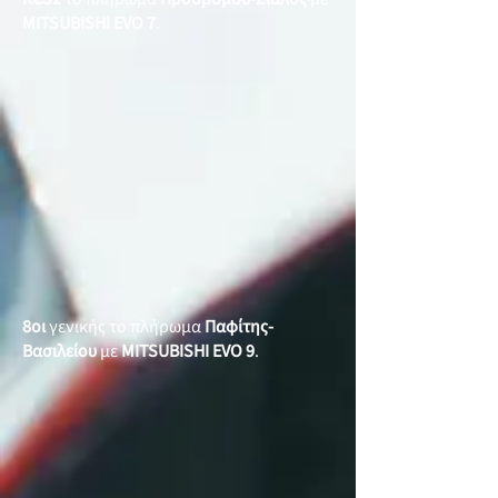
MITSUBISHI EVO 7
.
8οι
γενικής το πλήρωμα
Παφίτης-
Βασιλείου
με
MITSUBISHI EVO 9
.