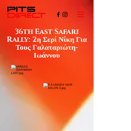
36th East Safari
Rally: 2η Σερί Νίκη Για
Τους Γαλαταριώτη-
Ιωάννου