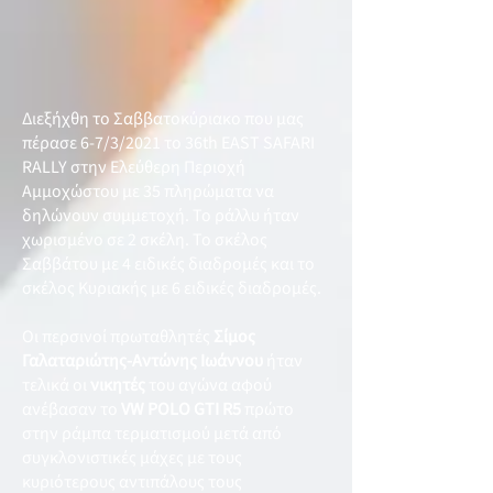
Διεξήχθη το Σαββατοκύριακο που μας
πέρασε 6-7/3/2021 το 36th EAST SAFARI
RALLY στην Ελεύθερη Περιοχή
Αμμοχώστου με 35 πληρώματα να
δηλώνουν συμμετοχή. Το ράλλυ ήταν
χωρισμένο σε 2 σκέλη. Το σκέλος
Σαββάτου με 4 ειδικές διαδρομές και το
σκέλος Κυριακής με 6 ειδικές διαδρομές.
Οι περσινοί πρωταθλητές
Σίμος
Γαλαταριώτης-Αντώνης Ιωάννου
ήταν
τελικά οι
νικητές
του αγώνα αφού
ανέβασαν το
VW POLO GTI R5
πρώτο
στην ράμπα τερματισμού μετά από
συγκλονιστικές μάχες με τους
κυριότερους αντιπάλους τους