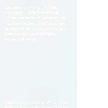
5οι
γενικής το πλήρωμα
Ρούσος-
Γιαννακού
με
ΜITSUBISHI EVO 10.
Έδωσαν και αυτοί σκληρές μάχες στην
κατηγορία
RC2
με μόλις 8 δέκατα του
δευτερολέπτου να τους χωρίζει από τους
6ους
γενικής
Αντωνίου-Πιερή
με
MITSUBISHI EVO 10
.
​7οι
γενικής και
πρώτοι
στην κατηγορία
RCS2
το πλήρωμα
Προδρόμου-Σιάλος
με