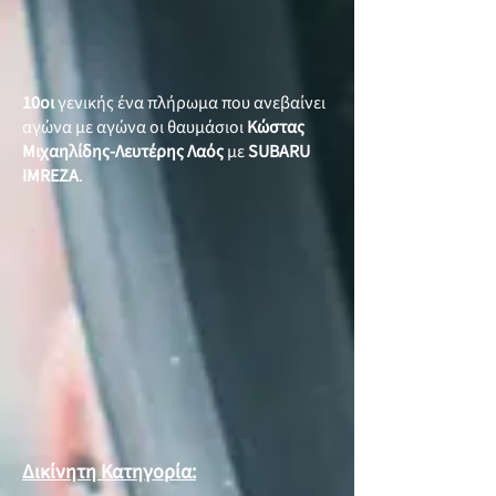
10οι
γενικής ένα πλήρωμα που ανεβαίνει
αγώνα με αγώνα οι θαυμάσιοι
Κώστας
Μιχαηλίδης-Λευτέρης Λαός
με
SUBARU
IMREZA
.
Δικίνητη Κατηγορία: