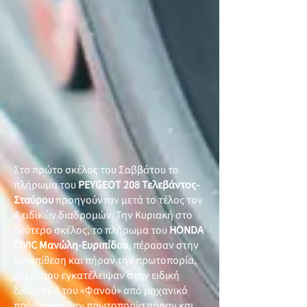
Στο πρώτο σκέλος του Σαββάτου το
πλήρωμα του
PEYGEOT 208 Τελεβάντος-
Σταύρου
προηγούνταν μετά το τέλος τον
4 ειδικών διαδρομών. Την Κυριακή στο
δεύτερο σκέλος, το πλήρωμα του
HONDA
CIVIC Μανώλη-Ευριπίδου
, πέρασαν στην
αντεπίθεση και πήραν την πρωτοπορία,
μέχρι που εγκατέλειψαν στην ειδική
διαδρομή του «Φανού» από μηχανικό
πρόβλημα. Την πρωτοπορία πήραν και