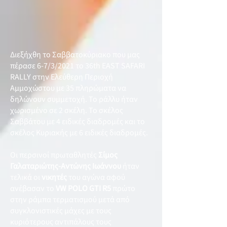
Διεξήχθη το Σαββατοκύριακο που μας
πέρασε 6-7/3/2021 το 36th EAST SAFARI
RALLY στην Ελεύθερη Περιοχή
Αμμοχώστου με 35 πληρώματα να
δηλώνουν συμμετοχή. Το ράλλυ ήταν
χωρισμένο σε 2 σκέλη. Το σκέλος
Σαββάτου με 4 ειδικές διαδρομές και το
σκέλος Κυριακής με 6 ειδικές διαδρομές.
Οι περσινοί πρωταθλητές
Σίμος
Γαλαταριώτης-Αντώνης Ιωάννου
ήταν
τελικά οι
νικητές
του αγώνα αφού
ανέβασαν το
VW POLO GTI R5
πρώτο
στην ράμπα τερματισμού μετά από
συγκλονιστικές μάχες με τους
κυριότερους αντιπάλους τους