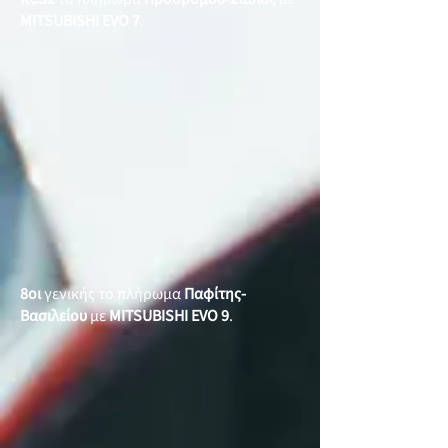
MITSUBISHI EVO 7
.
8οι
γενικής το πλήρωμα
Παφίτης-
Βασιλείου
με
MITSUBISHI EVO 9
.