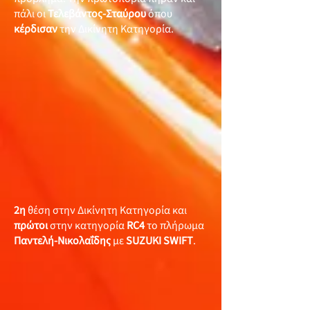
πάλι οι
Τελεβάντος-Σταύρου
όπου
κέρδισαν
την Δικίνητη Κατηγορία.
2η
θέση στην Δικίνητη Κατηγορία και
πρώτοι
στην κατηγορία
RC4
το πλήρωμα
Παντελή-Νικολαΐδης
με
SUZUKI SWIFT
.