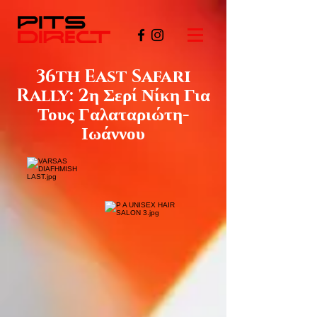
36th East Safari
Rally: 2η Σερί Νίκη Για
Τους Γαλαταριώτη-
Ιωάννου