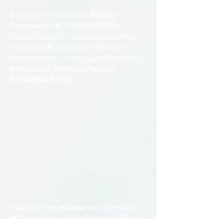
5οι
γενικής το πλήρωμα
Ρούσος-
Γιαννακού
με
ΜITSUBISHI EVO 10.
Έδωσαν και αυτοί σκληρές μάχες στην
κατηγορία
RC2
με μόλις 8 δέκατα του
δευτερολέπτου να τους χωρίζει από τους
6ους
γενικής
Αντωνίου-Πιερή
με
MITSUBISHI EVO 10
.
​7οι
γενικής και
πρώτοι
στην κατηγορία
RCS2
το πλήρωμα
Προδρόμου-Σιάλος
με