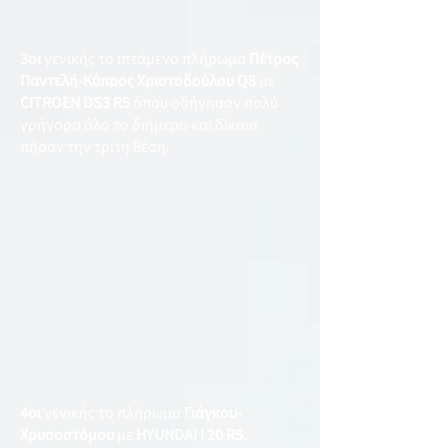
3οι
γενικής το ιπτάμενο πλήρωμα
Πέτρος
Παντελή-Κύπρος Χριστοδούλου Q8
με
CITROEN DS3 R5
όπου οδήγησαν πολύ
γρήγορα όλο το διήμερο και δίκαια
πήραν την τρίτη θέση.
4οι
γενικής το πλήρωμα
Γιάγκου-
Χρυσοστόμου
με
HYUNDAI I 20 R5.