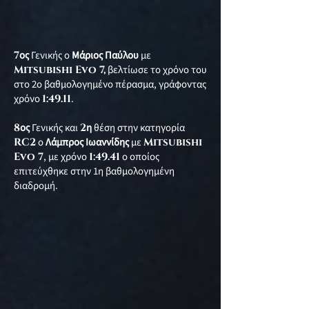
7
ος
Γενικής ο
Μάριος Παύλου
με
Mitsubishi Evo 7,
βελτίωσε το χρόνο του
στο 2ο βαθμολογημένο πέρασμα, γράφοντας
χρόνο
1:49.11
.
8
ος
Γενικής και
2
η
θέση στην κατηγορία
RC2
ο
Λάμπρος Ιωαννίδης
με
Mitsubishi
Evo 7
, με χρόνο
1:49.41
ο οποίος
επιτεύχθηκε στην 1η βαθμολογημένη
διαδρομή.