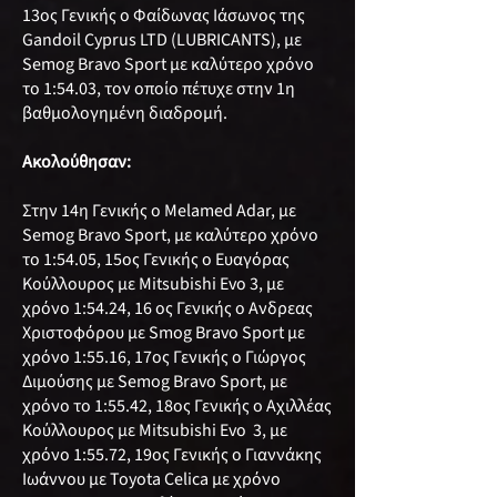
13ος Γενικής ο Φαίδωνας Ιάσωνος της
Gandoil Cyprus LTD (LUBRICANTS), με
Semog Bravo Sport με καλύτερο χρόνο
το 1:54.03, τον οποίο πέτυχε στην 1η
βαθμολογημένη διαδρομή.
Ακολούθησαν:
Στην 14η Γενικής ο Melamed Adar, με
Semog Bravo Sport, με καλύτερο χρόνο
το 1:54.05, 15ος Γενικής ο Ευαγόρας
Κούλλουρος με Mitsubishi Evο 3, με
χρόνο 1:54.24, 16 ος Γενικής ο Ανδρεας
Χριστοφόρου με Smog Bravo Sport με
χρόνο 1:55.16, 17ος Γενικής ο Γιώργος
Διμούσης με Semog Bravo Sport, με
χρόνο το 1:55.42, 18ος Γενικής o Αχιλλέας
Κούλλουρος με Mitsubishi Evο 3, με
χρόνο 1:55.72, 19ος Γενικής ο Γιαννάκης
Ιωάννου με Toyota Celica με χρόνο