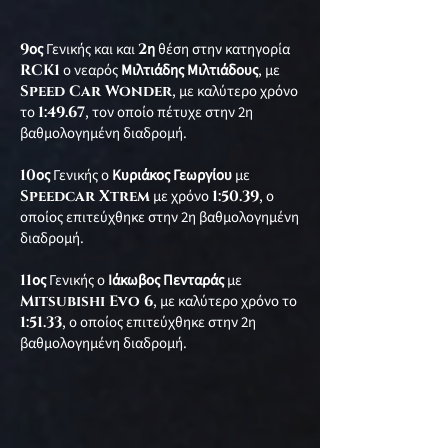
9
ος
Γενικής και και
2
η
θέση στην κατηγορία
RCK1
ο νεαρός
Μιλτιάδης Μιλτιάδους
, με
Speed Car Wonder
, με καλύτερο χρόνο
το
1:49.67
, τον οποίο πέτυχε στην 2η
βαθμολογημένη διαδρομή.
10
ος
Γενικής ο
Κυριάκος Γεωργίου
με
Speedcar Xtrem
με χρόνο
1:50.39
, ο
οποίος επιτεύχθηκε στην 2η βαθμολογημένη
διαδρομή.
11
ος
Γενικής ο
Ιάκωβος Πενταράς
με
Mitsubishi Evo 6
, με καλύτερο χρόνο το
1:51.33
, ο οποίος επιτεύχθηκε στην 2η
βαθμολογημένη διαδρομή.