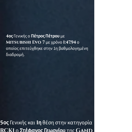
4
ος
Γενικής ο
Πέτρος Πέτρου
με
Mitsubishi Evo 7
με χρόνο
1:47.94
ο
οποίος επιτεύχθηκε στην 1η βαθμολογημένη
διαδρομή.
5
ος
Γενικής και
1
η
θέση στην κατηγορία
RCK1
ο
Στέφανος Γεωργίου
της
Gand