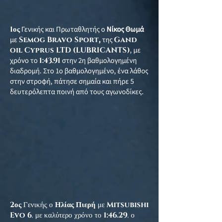
1ος
Γενικής και Πρωταθλητής ο
Νίκος Θωμά
με
Semog Bravo Sport
,
της
Gand
oil Cyprus LTD (LUBRICANTS)
, με
χρόνο το
1:43.91
στην 2η βαθμολογημένη
διαδρομή. Στο 1ο βαθμολογημένο, ένα λάθος
στην στροφή, πάτησε σημαία και πήρε 5
δευτερόλεπτα ποινή από τους αγωνοδίκες.
2
ος
Γενικής ο
Ηλίας Πιερή
με
Mitsubishi
Evo 6
, με καλύτερο χρόνο το
1:46.29
, ο