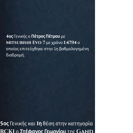
4
ος
Γενικής ο
Πέτρος Πέτρου
με
Mitsubishi Evo 7
με χρόνο
1:47.94
ο
οποίος επιτεύχθηκε στην 1η βαθμολογημένη
διαδρομή.
5
ος
Γενικής και
1
η
θέση στην κατηγορία
RCK1
ο
Στέφανος Γεωργίου
της
Gand