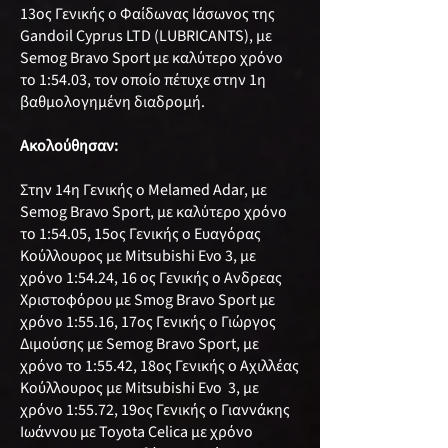
13ος Γενικής ο Φαίδωνας Ιάσωνος της
Gandoil Cyprus LTD (LUBRICANTS), με
Semog Bravo Sport με καλύτερο χρόνο
το 1:54.03, τον οποίο πέτυχε στην 1η
βαθμολογημένη διαδρομή.
Ακολούθησαν:
Στην 14η Γενικής ο Melamed Adar, με
Semog Bravo Sport, με καλύτερο χρόνο
το 1:54.05, 15ος Γενικής ο Ευαγόρας
Κούλλουρος με Mitsubishi Evο 3, με
χρόνο 1:54.24, 16 ος Γενικής ο Ανδρεας
Χριστοφόρου με Smog Bravo Sport με
χρόνο 1:55.16, 17ος Γενικής ο Γιώργος
Διμούσης με Semog Bravo Sport, με
χρόνο το 1:55.42, 18ος Γενικής o Αχιλλέας
Κούλλουρος με Mitsubishi Evο 3, με
χρόνο 1:55.72, 19ος Γενικής ο Γιαννάκης
Ιωάννου με Toyota Celica με χρόνο