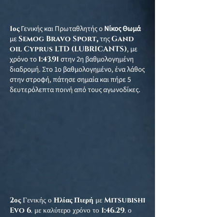
1ος
Γενικής και Πρωταθλητής ο
Νίκος Θωμά
με
Semog Bravo Sport
,
της
Gand
oil Cyprus LTD (LUBRICANTS)
, με
χρόνο το
1:43.91
στην 2η βαθμολογημένη
διαδρομή. Στο 1ο βαθμολογημένο, ένα λάθος
στην στροφή, πάτησε σημαία και πήρε 5
δευτερόλεπτα ποινή από τους αγωνοδίκες.
2
ος
Γενικής ο
Ηλίας Πιερή
με
Mitsubishi
Evo 6
, με καλύτερο χρόνο το
1:46.29
, ο