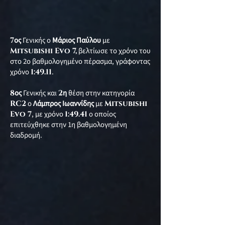
7
ος
Γενικής ο
Μάριος Παύλου
με
Mitsubishi Evo 7,
βελτίωσε το χρόνο του
στο 2ο βαθμολογημένο πέρασμα, γράφοντας
χρόνο
1:49.11
.
8
ος
Γενικής και
2
η
θέση στην κατηγορία
RC2
ο
Λάμπρος Ιωαννίδης
με
Mitsubishi
Evo 7
, με χρόνο
1:49.41
ο οποίος
επιτεύχθηκε στην 1η βαθμολογημένη
διαδρομή.