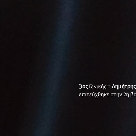
3
ος
Γενικής ο
Δημήτρης
επιτεύχθηκε στην 2η β