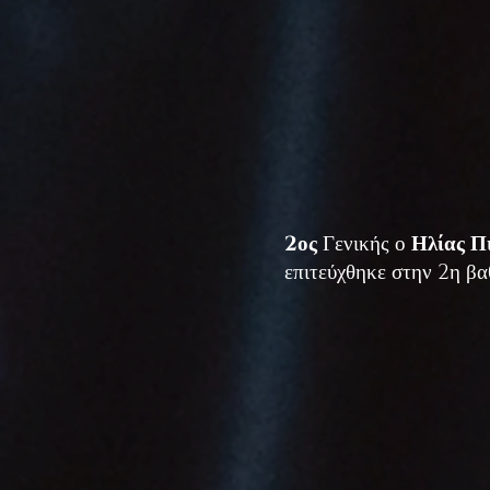
2
ος
Γενικής ο
Ηλίας Π
επιτεύχθηκε στην 2η β