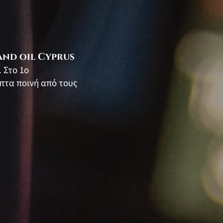
and oil Cyprus
 Στο 1ο
πτα ποινή από τους