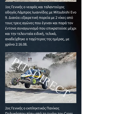
1ος Γενικής ο νεαρός και ταλαντούχος
οδηγός Λάμπρος Ιωαννίδης με Mitsubishi Evo
9. Διανύει εξαιρετική πορεία με 2 νίκες από
τους τρεις αγώνες που έγιναν και παρά τον
έντονο συναγωνισμό που επικρατούσε μέχρι
και την τελευταία ειδική, τελικά,
αναδείχθηκε ο ταχύτερος της ημέρας, με
χρόνο 2:16.08.
2ος Γενικής ο εκπληκτικός Πανίκος
Πολυκάρπου πίσω από το τιμόνι του Cross