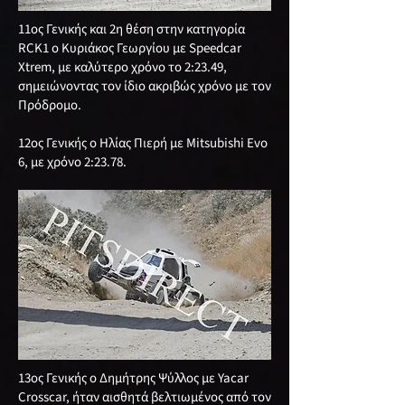
11ος Γενικής και 2η θέση στην κατηγορία
RCK1 ο Κυριάκος Γεωργίου με Speedcar
Xtrem, με καλύτερο χρόνο το 2:23.49,
σημειώνοντας τον ίδιο ακριβώς χρόνο με τον
Πρόδρομο.
12ος Γενικής ο Ηλίας Πιερή με Mitsubishi Evo
6, με χρόνο 2:23.78.
13ος Γενικής ο Δημήτρης Ψύλλος με Yacar
Crosscar, ήταν αισθητά βελτιωμένος από τον