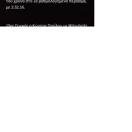
του χρόνο στο 1ο βαθμολογημένο πέρασμα,
με 2:32.16.
19ος Γενικής ο Κώστας Παύλου με Mitsubishi
Evo 7, με καλύτερο χρόνο το 2:32.80.
20ος Γενικής ο Αχιλλέας Κούλλουρος με
Mitsubishi Evo με χρόνο 2:33.40. τον οποίο
πέτυχε στην 1η βαθμολογημένη διαδρομή.
Ακολούθησαν:
Στην 21η θέση Γενικής ο Xρίστος Γεωργίου με
Mitsubishi Evo 3, στην 22οι θέση Γενικής και
1η θέση στην κατηγορία 2WD-S μετά απο 12
χρόνια αποχής από τους αγώνες ο Γιώργος
Λυσάνδρου που επέστρεψε πίσω απο το
τιμόνι του Seat Ibiza, έχοντας μαζί του τον
υιό του Παύλο, κατακτώντας την 1η θέση
στην κατηγορία τους, στην 23 η θέση Γενικής
ο Ανδρέας Κωνσταντίνου με Speedcar Xtrem,
στην 24 η Γενικής ο Νέστορας Νεστορίδης με