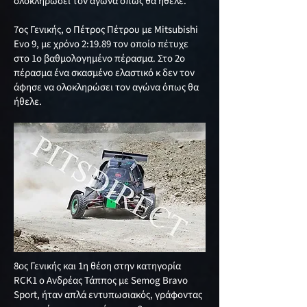
ολοκληρώσει τον αγωνα όπως θα ήθελε.
7ος Γενικής, ο Πέτρος Πέτρου με Mitsubishi
Evo 9, με χρόνο 2:19.89 τον οποίο πέτυχε
στο 1ο βαθμολογημένο πέρασμα. Στο 2ο
πέρασμα ένα σκασμένο ελαστικό κ δεν τον
άφησε να ολοκληρώσει τον αγώνα όπως θα
ήθελε.
8oς Γενικής και 1η θέση στην κατηγορία
RCK1 ο Ανδρέας Τάππος με Semog Bravo
Sport, ήταν απλά εντυπωσιακός, γράφοντας