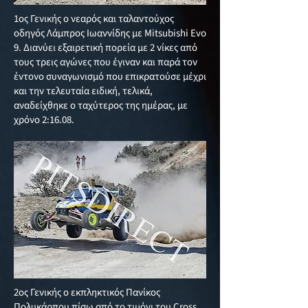
1ος Γενικής ο νεαρός και ταλαντούχος
οδηγός Λάμπρος Ιωαννίδης με Mitsubishi Evo
9. Διανύει εξαιρετική πορεία με 2 νίκες από
τους τρεις αγώνες που έγιναν και παρά τον
έντονο συναγωνισμό που επικρατούσε μέχρι
και την τελευταία ειδική, τελικά,
αναδείχθηκε ο ταχύτερος της ημέρας, με
χρόνο 2:16.08.
2ος Γενικής ο εκπληκτικός Πανίκος
Πολυκάρπου πίσω από το τιμόνι του Cross