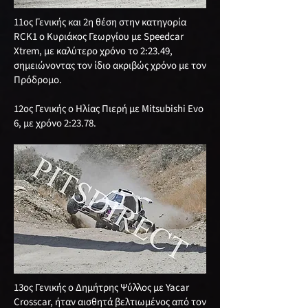
11ος Γενικής και 2η θέση στην κατηγορία
RCK1 ο Κυριάκος Γεωργίου με Speedcar
Xtrem, με καλύτερο χρόνο το 2:23.49,
σημειώνοντας τον ίδιο ακριβώς χρόνο με τον
Πρόδρομο.
12ος Γενικής ο Ηλίας Πιερή με Mitsubishi Evo
6, με χρόνο 2:23.78.
13ος Γενικής ο Δημήτρης Ψύλλος με Yacar
Crosscar, ήταν αισθητά βελτιωμένος από τον