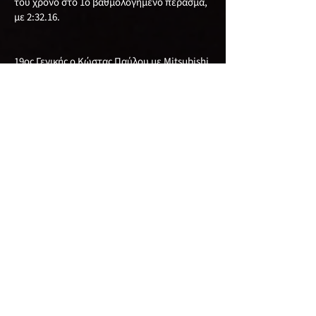
του χρόνο στο 1ο βαθμολογημένο πέρασμα,
με 2:32.16.
19ος Γενικής ο Κώστας Παύλου με Mitsubishi
Evo 7, με καλύτερο χρόνο το 2:32.80.
20ος Γενικής ο Αχιλλέας Κούλλουρος με
Mitsubishi Evo με χρόνο 2:33.40. τον οποίο
πέτυχε στην 1η βαθμολογημένη διαδρομή.
Ακολούθησαν:
Στην 21η θέση Γενικής ο Xρίστος Γεωργίου με
Mitsubishi Evo 3, στην 22οι θέση Γενικής και
1η θέση στην κατηγορία 2WD-S μετά απο 12
χρόνια αποχής από τους αγώνες ο Γιώργος
Λυσάνδρου που επέστρεψε πίσω απο το
τιμόνι του Seat Ibiza, έχοντας μαζί του τον
υιό του Παύλο, κατακτώντας την 1η θέση
στην κατηγορία τους, στην 23 η θέση Γενικής
ο Ανδρέας Κωνσταντίνου με Speedcar Xtrem,
στην 24 η Γενικής ο Νέστορας Νεστορίδης με