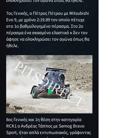
ολοκληρώσει τον αγωνα όπως θα ήθελε.
7ος Γενικής, ο Πέτρος Πέτρου με Mitsubishi
Evo 9, με χρόνο 2:19.89 τον οποίο πέτυχε
στο 1ο βαθμολογημένο πέρασμα. Στο 2ο
πέρασμα ένα σκασμένο ελαστικό κ δεν τον
άφησε να ολοκληρώσει τον αγώνα όπως θα
ήθελε.
8oς Γενικής και 1η θέση στην κατηγορία
RCK1 ο Ανδρέας Τάππος με Semog Bravo
Sport, ήταν απλά εντυπωσιακός, γράφοντας