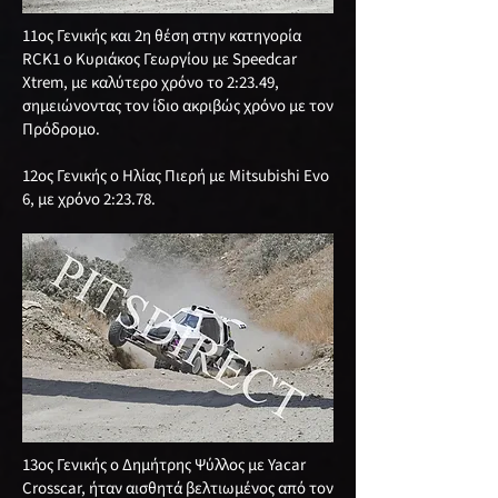
11ος Γενικής και 2η θέση στην κατηγορία
RCK1 ο Κυριάκος Γεωργίου με Speedcar
Xtrem, με καλύτερο χρόνο το 2:23.49,
σημειώνοντας τον ίδιο ακριβώς χρόνο με τον
Πρόδρομο.
12ος Γενικής ο Ηλίας Πιερή με Mitsubishi Evo
6, με χρόνο 2:23.78.
13ος Γενικής ο Δημήτρης Ψύλλος με Yacar
Crosscar, ήταν αισθητά βελτιωμένος από τον