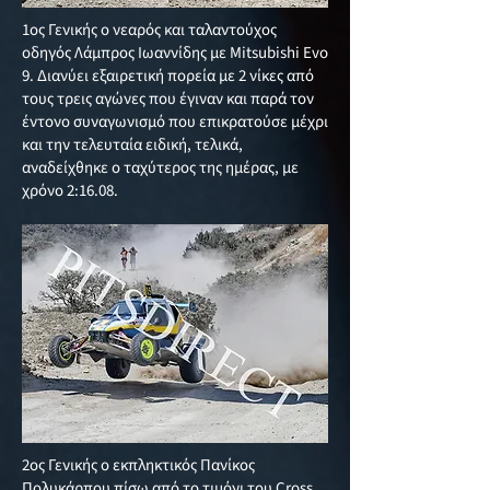
1ος Γενικής ο νεαρός και ταλαντούχος
οδηγός Λάμπρος Ιωαννίδης με Mitsubishi Evo
9. Διανύει εξαιρετική πορεία με 2 νίκες από
τους τρεις αγώνες που έγιναν και παρά τον
έντονο συναγωνισμό που επικρατούσε μέχρι
και την τελευταία ειδική, τελικά,
αναδείχθηκε ο ταχύτερος της ημέρας, με
χρόνο 2:16.08.
2ος Γενικής ο εκπληκτικός Πανίκος
Πολυκάρπου πίσω από το τιμόνι του Cross