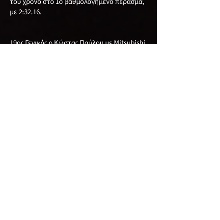
του χρόνο στο 1ο βαθμολογημένο πέρασμα,
με 2:32.16.
19ος Γενικής ο Κώστας Παύλου με Mitsubishi
Evo 7, με καλύτερο χρόνο το 2:32.80.
20ος Γενικής ο Αχιλλέας Κούλλουρος με
Mitsubishi Evo με χρόνο 2:33.40. τον οποίο
πέτυχε στην 1η βαθμολογημένη διαδρομή.
Ακολούθησαν:
Στην 21η θέση Γενικής ο Xρίστος Γεωργίου με
Mitsubishi Evo 3, στην 22οι θέση Γενικής και
1η θέση στην κατηγορία 2WD-S μετά απο 12
χρόνια αποχής από τους αγώνες ο Γιώργος
Λυσάνδρου που επέστρεψε πίσω απο το
τιμόνι του Seat Ibiza, έχοντας μαζί του τον
υιό του Παύλο, κατακτώντας την 1η θέση
στην κατηγορία τους, στην 23 η θέση Γενικής
ο Ανδρέας Κωνσταντίνου με Speedcar Xtrem,
στην 24 η Γενικής ο Νέστορας Νεστορίδης με