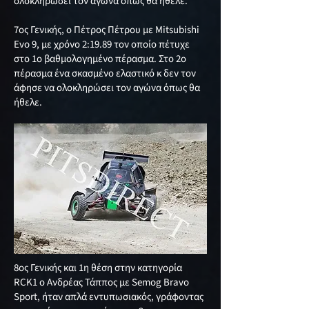
ολοκληρώσει τον αγωνα όπως θα ήθελε.
7ος Γενικής, ο Πέτρος Πέτρου με Mitsubishi
Evo 9, με χρόνο 2:19.89 τον οποίο πέτυχε
στο 1ο βαθμολογημένο πέρασμα. Στο 2ο
πέρασμα ένα σκασμένο ελαστικό κ δεν τον
άφησε να ολοκληρώσει τον αγώνα όπως θα
ήθελε.
8oς Γενικής και 1η θέση στην κατηγορία
RCK1 ο Ανδρέας Τάππος με Semog Bravo
Sport, ήταν απλά εντυπωσιακός, γράφοντας