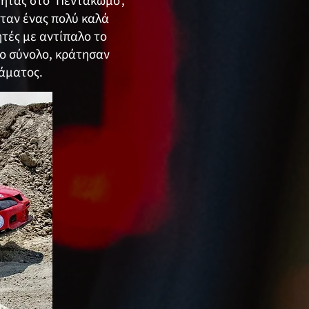
ητας στο ‘Πεντάκωμο’,
Ήταν ένας πολύ καλά
ητές με αντίπαλο το
το σύνολο, κράτησαν
εάματος.