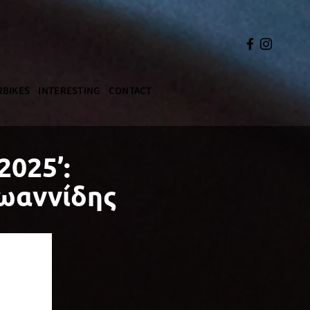
BIKES
INTERESTING
CONTACT
025’:
Ιωαννίδης