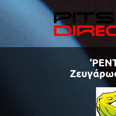
‘PEN
Ζευγάρωσ