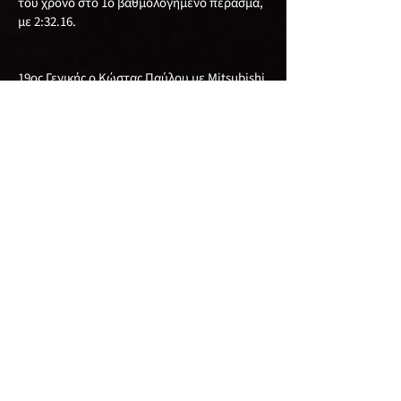
του χρόνο στο 1ο βαθμολογημένο πέρασμα,
με 2:32.16.
19ος Γενικής ο Κώστας Παύλου με Mitsubishi
Evo 7, με καλύτερο χρόνο το 2:32.80.
20ος Γενικής ο Αχιλλέας Κούλλουρος με
Mitsubishi Evo με χρόνο 2:33.40. τον οποίο
πέτυχε στην 1η βαθμολογημένη διαδρομή.
Ακολούθησαν:
Στην 21η θέση Γενικής ο Xρίστος Γεωργίου με
Mitsubishi Evo 3, στην 22οι θέση Γενικής και
1η θέση στην κατηγορία 2WD-S μετά απο 12
χρόνια αποχής από τους αγώνες ο Γιώργος
Λυσάνδρου που επέστρεψε πίσω απο το
τιμόνι του Seat Ibiza, έχοντας μαζί του τον
υιό του Παύλο, κατακτώντας την 1η θέση
στην κατηγορία τους, στην 23 η θέση Γενικής
ο Ανδρέας Κωνσταντίνου με Speedcar Xtrem,
στην 24 η Γενικής ο Νέστορας Νεστορίδης με