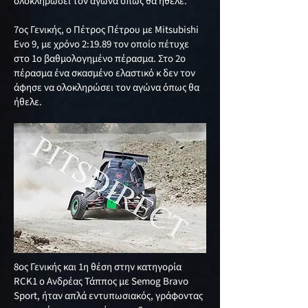
ολοκληρώσει τον αγωνα όπως θα ήθελε.
7ος Γενικής, ο Πέτρος Πέτρου με Mitsubishi
Evo 9, με χρόνο 2:19.89 τον οποίο πέτυχε
στο 1ο βαθμολογημένο πέρασμα. Στο 2ο
πέρασμα ένα σκασμένο ελαστικό κ δεν τον
άφησε να ολοκληρώσει τον αγώνα όπως θα
ήθελε.
8oς Γενικής και 1η θέση στην κατηγορία
RCK1 ο Ανδρέας Τάππος με Semog Bravo
Sport, ήταν απλά εντυπωσιακός, γράφοντας