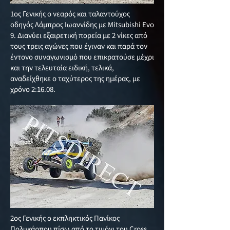
1ος Γενικής ο νεαρός και ταλαντούχος
οδηγός Λάμπρος Ιωαννίδης με Mitsubishi Evo
9. Διανύει εξαιρετική πορεία με 2 νίκες από
τους τρεις αγώνες που έγιναν και παρά τον
έντονο συναγωνισμό που επικρατούσε μέχρι
και την τελευταία ειδική, τελικά,
αναδείχθηκε ο ταχύτερος της ημέρας, με
χρόνο 2:16.08.
2ος Γενικής ο εκπληκτικός Πανίκος
Πολυκάρπου πίσω από το τιμόνι του Cross