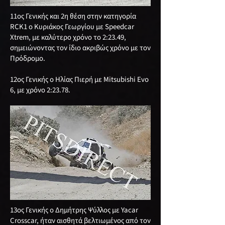
11ος Γενικής και 2η θέση στην κατηγορία
RCK1 ο Κυριάκος Γεωργίου με Speedcar
Xtrem, με καλύτερο χρόνο το 2:23.49,
σημειώνοντας τον ίδιο ακριβώς χρόνο με τον
Πρόδρομο.
12ος Γενικής ο Ηλίας Πιερή με Mitsubishi Evo
6, με χρόνο 2:23.78.
13ος Γενικής ο Δημήτρης Ψύλλος με Yacar
Crosscar, ήταν αισθητά βελτιωμένος από τον