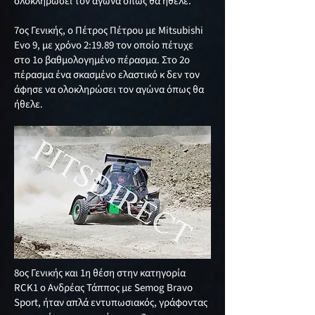
ολοκληρώσει τον αγωνα όπως θα ήθελε.
7ος Γενικής, ο Πέτρος Πέτρου με Mitsubishi
Evo 9, με χρόνο 2:19.89 τον οποίο πέτυχε
στο 1ο βαθμολογημένο πέρασμα. Στο 2ο
πέρασμα ένα σκασμένο ελαστικό κ δεν τον
άφησε να ολοκληρώσει τον αγώνα όπως θα
ήθελε.
8oς Γενικής και 1η θέση στην κατηγορία
RCK1 ο Ανδρέας Τάππος με Semog Bravo
Sport, ήταν απλά εντυπωσιακός, γράφοντας