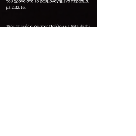
του χρόνο στο 1ο βαθμολογημένο πέρασμα,
με 2:32.16.
19ος Γενικής ο Κώστας Παύλου με Mitsubishi
Evo 7, με καλύτερο χρόνο το 2:32.80.
20ος Γενικής ο Αχιλλέας Κούλλουρος με
Mitsubishi Evo με χρόνο 2:33.40. τον οποίο
πέτυχε στην 1η βαθμολογημένη διαδρομή.
Ακολούθησαν:
Στην 21η θέση Γενικής ο Xρίστος Γεωργίου με
Mitsubishi Evo 3, στην 22οι θέση Γενικής και
1η θέση στην κατηγορία 2WD-S μετά απο 12
χρόνια αποχής από τους αγώνες ο Γιώργος
Λυσάνδρου που επέστρεψε πίσω απο το
τιμόνι του Seat Ibiza, έχοντας μαζί του τον
υιό του Παύλο, κατακτώντας την 1η θέση
στην κατηγορία τους, στην 23 η θέση Γενικής
ο Ανδρέας Κωνσταντίνου με Speedcar Xtrem,
στην 24 η Γενικής ο Νέστορας Νεστορίδης με