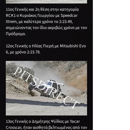
11ος Γενικής και 2η θέση στην κατηγορία
RCK1 ο Κυριάκος Γεωργίου με Speedcar
Xtrem, με καλύτερο χρόνο το 2:23.49,
σημειώνοντας τον ίδιο ακριβώς χρόνο με τον
Πρόδρομο.
12ος Γενικής ο Ηλίας Πιερή με Mitsubishi Evo
6, με χρόνο 2:23.78.
13ος Γενικής ο Δημήτρης Ψύλλος με Yacar
Crosscar, ήταν αισθητά βελτιωμένος από τον